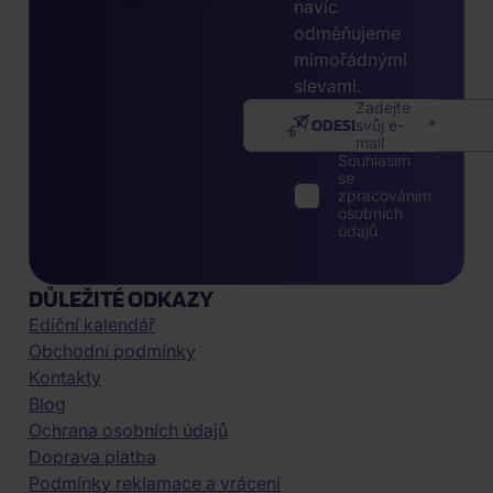
navíc
odměňujeme
mimořádnými
slevami.
Zadejte
ODESLAT
svůj e-
mail
Souhlasím
se
zpracováním
osobních
údajů
DŮLEŽITÉ ODKAZY
Ediční kalendář
Obchodní podmínky
Kontakty
Blog
Ochrana osobních údajů
Doprava platba
Podmínky reklamace a vrácení