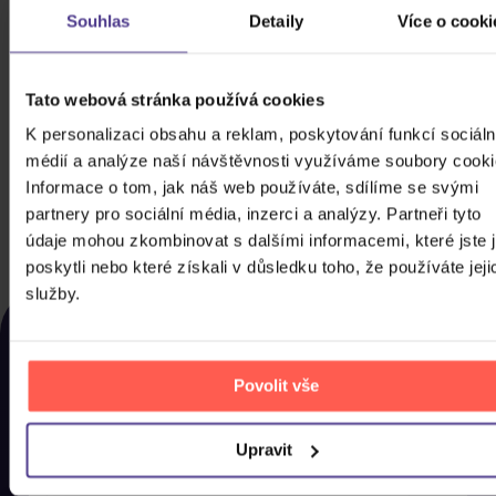
Souhlas
Detaily
Více o cooki
Tato webová stránka používá cookies
Stray Kids: Eaatw In Seoul - Skzoo
K personalizaci obsahu a reklam, poskytování funkcí sociáln
Light Stick Cover Ver.2 Leebit
médií a analýze naší návštěvnosti využíváme soubory cooki
Informace o tom, jak náš web používáte, sdílíme se svými
979 Kč
Skladem
partnery pro sociální média, inzerci a analýzy. Partneři tyto
údaje mohou zkombinovat s dalšími informacemi, které jste 
DO KOŠÍKU
poskytli nebo které získali v důsledku toho, že používáte jeji
služby.
NAPOSLEDY ZOBRAZENÉ
Rozhodli jste se nakonec pro něco jiného? Tady
najdete, co jste si u nás naposled prohlíželi, abyste si
Povolit vše
to mohli co nejdříve pořídit domů.
Upravit