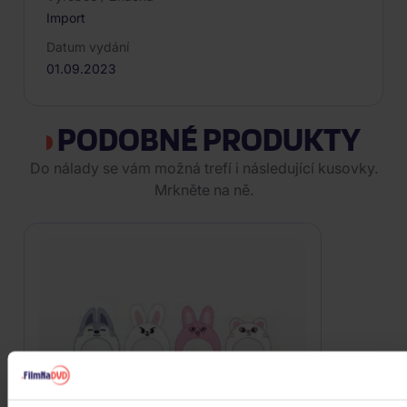
Import
Datum vydání
01.09.2023
PODOBNÉ PRODUKTY
Do nálady se vám možná trefí i následující kusovky.
Mrkněte na ně.