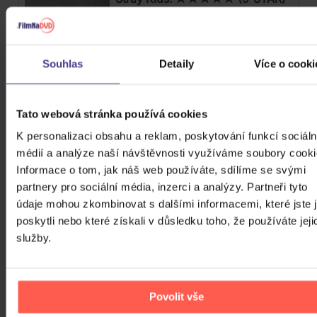
CD
Souhlas
Detaily
Více o cooki
689 Kč
Skladem
Stray Kids: Maxident
Tato webová stránka používá cookies
K personalizaci obsahu a reklam, poskytování funkcí sociáln
CD
médií a analýze naší návštěvnosti využíváme soubory cooki
Informace o tom, jak náš web používáte, sdílíme se svými
669 Kč
Skladem
partnery pro sociální média, inzerci a analýzy. Partneři tyto
údaje mohou zkombinovat s dalšími informacemi, které jste 
David Michal: 20 největších hitů
poskytli nebo které získali v důsledku toho, že používáte jeji
služby.
CD
259 Kč
Skladem
Povolit vše