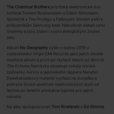
The Chemical Brothers
je britské elektronické duo
tvořené Tomem Rowlandsem a Edem Simonsem.
Společně s The Prodigy a Fatboyem Slimem patří k
průkopníkům žánru big beat. Několikrát získali cenu
Grammy a jsou známí i svými energickými živými
sety.
Album
No Geography
vyšlo v dubnu 2019 u
vydavatelství Virgin EMI Records jako jejich deváté
studiové album a první po čtyřech letech od
Born In
The Echoes
. Nahrávka obsahuje vokály norské
zpěvačky Aurory a japonského rappera Neneho.
Desetiskladbový materiál vychází na dvojalbu a
pokrývá široké spektrum elektronických stylů od
techna po taneční produkce typické pro jejich
rukopis.
Na albu spolupracovali
Tom Rowlands
a
Ed Simons
.