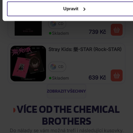
Blackpink: Born Pink (BOX, Pink
Upravit
Version)
CD
739 Kč
Skladem
Stray Kids: 樂-STAR (Rock-STAR)
CD
639 Kč
Skladem
ZOBRAZIT VŠECHNY
VÍCE OD THE CHEMICAL
BROTHERS
Do nálady se vám možná trefí i následující kusovky.