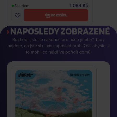
1 069 Kč
Skladem
DO KOŠÍKU
NAPOSLEDY ZOBRAZENÉ
Rozhodli jste se nakonec pro něco jiného? Tady
najdete, co jste si u nás naposled prohlíželi, abyste si
to mohli co nejdříve pořídit domů.