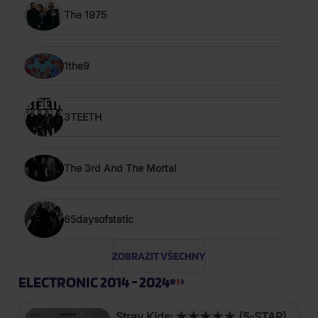
The 1975
1the9
3TEETH
The 3rd And The Mortal
65daysofstatic
ZOBRAZIT VŠECHNY
ELECTRONIC 2014 - 2024
Stray Kids: ★★★★★ (5-STAR)