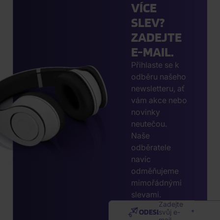
VÍCE
SLEV?
ZADEJTE
E-MAIL.
Přihlaste se k
odběru našeho
newsletteru, ať
vám akce nebo
novinky
neutečou.
Naše
odběratele
navíc
odměňujeme
mimořádnými
slevami.
Zadejte
ODESLAT
svůj e-
mail