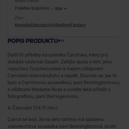
Balení média
Pošetka (papírový
…
Více
Žánr
Komedie
Dobrodružný
Rodinný
Fantasy
POPIS PRODUKTU
Další tři příběhy kouzelníka Čáryfuka, který prý
dokáže cestovat časem. Zažijte spolu s ním, jeho
ropuchou Touchwoodem a malým chlapcem
Carrotem dobrodružství a napětí. Dozvíte se, jak to
bylo s Carrotovou sousedkou, paní Bonningtonovou,
s věštbami Madame Rose a uvidíte také příběh s
fotografkou, paní Derringerovou.
4. Čarování (24:17 min.)
Carrot se bojí, že na jeho tatínka má spadeno
vdavekchtivá sousedka paní Bonningtonová, proto