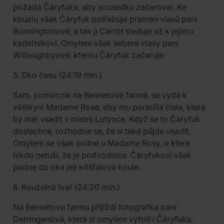
požádá Čáryfuka, aby sousedku začaroval. Ke
kouzlu však Čáryfuk potřebuje pramen vlasů paní
Bonningtonové, a tak ji Carrot sleduje až k jejímu
kadeřníkovi. Omylem však sebere vlasy paní
Willoughbyové, kterou Čáryfuk začaruje.
5. Oko času (24:19 min.)
Sam, pomocník na Bennetově farmě, se vydá k
věštkyni Madame Rose, aby mu poradila čísla, která
by měl vsadit v místní Lotynce. Když se to Čáryfuk
doslechne, rozhodne se, že si také půjde vsadit.
Omylem se však ocitne u Madame Rosy, o které
nikdo netuší, že je podvodnice. Čáryfukovi však
padne do oka její křišťálová koule.
6. Kouzelná tvář (24:20 min.)
Na Bennetovu farmu přijíždí fotografka paní
Derringenová, která si omylem vyfotí i Čáryfuka.