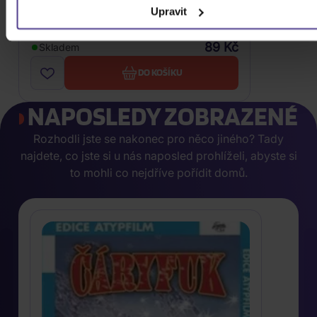
Upravit
DVD
89 Kč
Skladem
DO KOŠÍKU
NAPOSLEDY ZOBRAZENÉ
Rozhodli jste se nakonec pro něco jiného? Tady
najdete, co jste si u nás naposled prohlíželi, abyste si
to mohli co nejdříve pořídit domů.