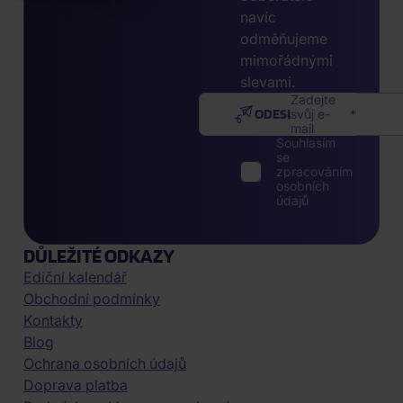
navíc
odměňujeme
mimořádnými
slevami.
Zadejte
ODESLAT
svůj e-
mail
Souhlasím
se
zpracováním
osobních
údajů
DŮLEŽITÉ ODKAZY
Ediční kalendář
Obchodní podmínky
Kontakty
Blog
Ochrana osobních údajů
Doprava platba