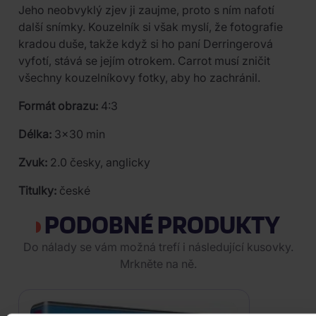
Jeho neobvyklý zjev ji zaujme, proto s ním nafotí
další snímky. Kouzelník si však myslí, že fotografie
kradou duše, takže když si ho paní Derringerová
vyfotí, stává se jejím otrokem. Carrot musí zničit
všechny kouzelníkovy fotky, aby ho zachránil.
Formát obrazu:
4:3
Délka:
3x30 min
Zvuk:
2.0 česky, anglicky
Titulky:
české
PODOBNÉ PRODUKTY
Do nálady se vám možná trefí i následující kusovky.
Mrkněte na ně.