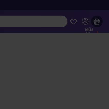
MŮJ
ÚČET
Váš nákupní košík je prázdný
HLÉDNĚTE SI NEJOBLÍBENĚJŠÍ PRODUKTY
kupte ještě za
2 000 Kč
a dopravu máte zdarma
Pokračovat v nákupu