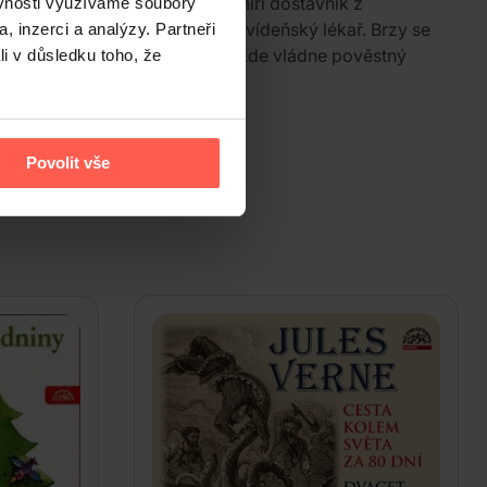
 klubu 2020. V zimě roku 1789 míří dostavník z
ěvnosti využíváme soubory
stí, a doktor Šulc, podivínský vídeňský lékař. Brzy se
, inzerci a analýzy. Partneři
de oba hrdiny hluboko do hor, kde vládne pověstný
li v důsledku toho, že
Povolit vše