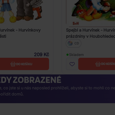
Spejbl a Hurvínek - Hurv
Hurvínek - Hurvínkovy
prázdniny v Houbohlede
ěsti
CD
209 Kč
Skladem
DO KOŠÍ
DO KOŠÍKU
DY ZOBRAZENÉ
co jste si u nás naposled prohlíželi, abyste si to mohli co n
ořídit domů.