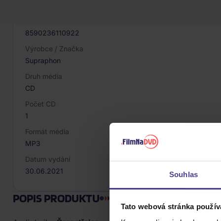
042073
EAN
8590236110922
Výrobce / Značka
Supraphon
Druh média
CD
Počet CD
1
Formát média
MP3
Datum vydání
30.06.2021
Souhlas
POPIS PRODUKTU
Tato webová stránka použív