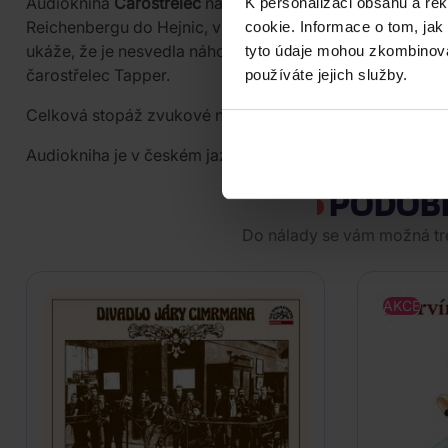
Audiokniha
Čarostřelec
na CD přináší napínavý kriminál
K personalizaci obsahu a re
Reichenbergu do Hejnic, v bouři a sněhové vánici se v něm
cookie. Informace o tom, jak
ukáže, že je nesvedla náhoda, nýbrž lstivý úklad spjat
tyto údaje mohou zkombinovat
čarostřelec Tapper.
používáte jejich služby.
Celková stopáž zvukové nahrávky činí 4 hodiny a 39 mi
Audiokniha je v českém jazyce.
PODOB
Do nálady se vám možná tref
AKCE