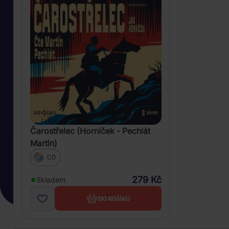
Čarostřelec (Horníček - Pechlát
Martin)
CD
279 Kč
Skladem
DO KOŠÍKU