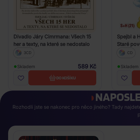
Divadlo Járy Cimrmana: Všech 15
Spejbl a 
her a texty, na které se nedostalo
Staré pov
3CD
CD
589 Kč
Skladem
Skladem
DO KOŠÍKU
NAPOSLE
Rozhodli jste se nakonec pro něco jiného? Tady najdete, 
p