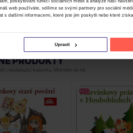
ní příběh od
Jana Horníčka
, laureáta Literární ceny Knižního
klam, poskytování funkcí sociálních médií a analýze naší návšt
 setkávají dva muži – otec Vilém, kněz prchající před minulo
 náš web používáte, sdílíme se svými partnery pro sociální média
ý s případem svatokrádeže a krvavými vraždami. Pátrání zave
 s dalšími informacemi, které jste jim poskytli nebo které získa
nut. Čte
Martin Pechlát
.
Upravit
NÉ PRODUKTY
í i následující kusovky. Mrkněte na ně.
AKCE