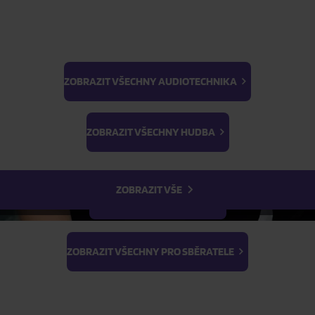
ZOBRAZIT VŠECHNY AUDIOTECHNIKA
BTS
ŽÁDOST O TELEFONICKOU OBJEDNÁVKU
Light Stick & Keyring
ZOBRAZIT VŠECHNY HUDBA
Stray Kids
Parametry produktu
ZOBRAZIT VŠE
Popis produktu
ZOBRAZIT VŠECHNY FILMY
ZOBRAZIT VŠECHNY PRO SBĚRATELE