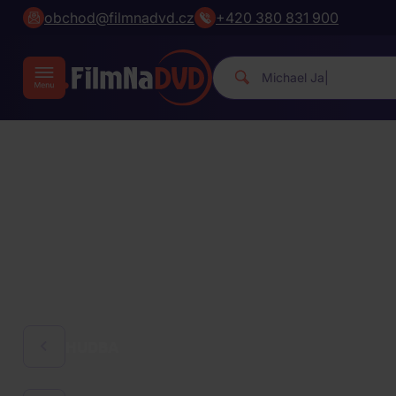
obchod@filmnadvd.cz
+420 380 831 900
|
HUDBA