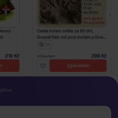
ínkovy
Cesta kolem světa za 80 dní,
ch
Dvacet tisíc mil pod mořem a Dva
roky prázdnin (Verne - Various)
CD
219 Kč
299 Kč
Skladem
KU
DO KOŠÍKU
ejdříve