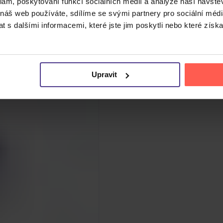
klam, poskytování funkcí sociálních médií a analýze naší návšt
 náš web používáte, sdílíme se svými partnery pro sociální média
 s dalšími informacemi, které jste jim poskytli nebo které získa
Upravit