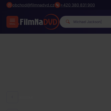
obchod@filmnadvd.cz
+420 380 831 900
Michael
|
HUDBA