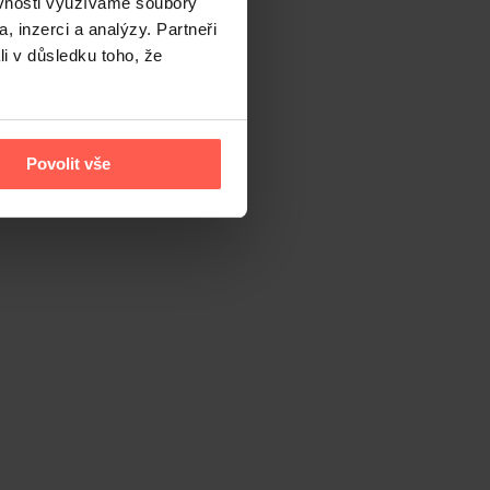
ěvnosti využíváme soubory
, inzerci a analýzy. Partneři
li v důsledku toho, že
Povolit vše