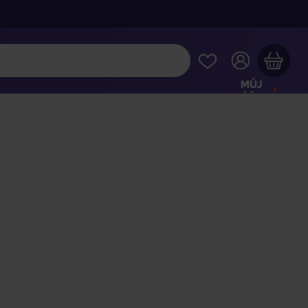
MŮJ
ÚČET
Váš nákupní košík je prázdný
HLÉDNĚTE SI NEJOBLÍBENĚJŠÍ PRODUKTY
kupte ještě za
2 000 Kč
a dopravu máte zdarma
Pokračovat v nákupu