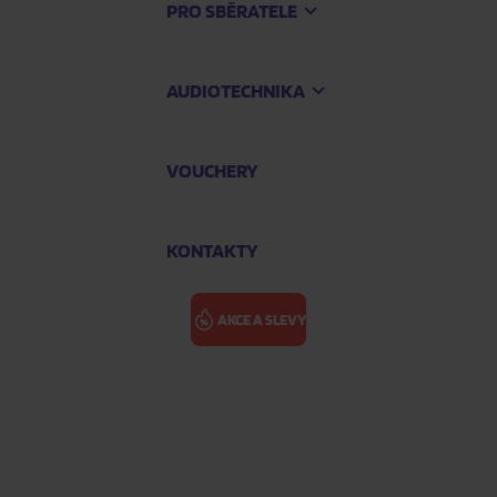
PRO SBĚRATELE
AUDIOTECHNIKA
VOUCHERY
KONTAKTY
AKCE A SLEVY
 Festa: Keyring
BTS: 10TH A