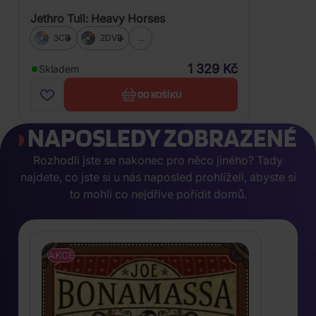
Jethro Tull: Heavy Horses
3CD
2DVD
...
1 329 Kč
Skladem
DO KOŠÍKU
NAPOSLEDY ZOBRAZENÉ
Rozhodli jste se nakonec pro něco jiného? Tady
najdete, co jste si u nás naposled prohlíželi, abyste si
to mohli co nejdříve pořídit domů.
AKCE