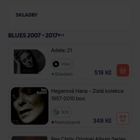
SKLADBY
BLUES 2007 - 2017
Adele: 21
Vinyl
519 Kč
Skladem
Hegerová Hana - Zlatá kolekce
1957-2010 box
3CD
349 Kč
Nedostupné
Rea Chris: Original Album Series