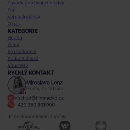
Zásady používání cookies
Faq
Věrnostní slevy
O nás
KATEGORIE
Hudba
Filmy
Pro sběratele
Audiotechnika
Vouchery
RYCHLÝ KONTAKT
Miroslava Lenz
(Po-Pa, 7 - 15 hod.)
obchod@filmnadvd.cz
+420 380 831 900
Jsme dodavatelem značek: