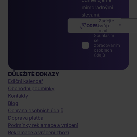
odměňujeme
mimořádnými
slevami.
Zadejte
ODESLAT
svůj e-
mail
Souhlasím
se
zpracováním
osobních
údajů
DŮLEŽITÉ ODKAZY
Ediční kalendář
Obchodní podmínky
Kontakty
Blog
Ochrana osobních údajů
Doprava platba
Podmínky reklamace a vrácení
Reklamace a vrácení zboží