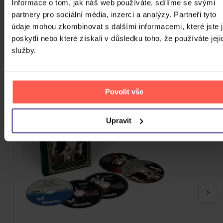
Informace o tom, jak náš web používáte, sdílíme se svými
partnery pro sociální média, inzerci a analýzy. Partneři tyto
PODOBNÉ PRODUKTY
údaje mohou zkombinovat s dalšími informacemi, které jste 
poskytli nebo které získali v důsledku toho, že používáte jeji
Do nálady se vám možná trefí i následující kusovky.
služby.
Mrkněte na ně.
Povolit vše
Upravit