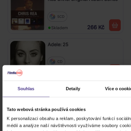
5CD
266 Kč
Skladem
Adele: 25
CD
309 Kč
Skladem
Souhlas
Detaily
Více o cooki
Gary Moore: 5 Album Set
5CD
Tato webová stránka používá cookies
309 Kč
Skladem
K personalizaci obsahu a reklam, poskytování funkcí sociáln
médií a analýze naší návštěvnosti využíváme soubory cooki
ZOBRAZIT VŠECHNY