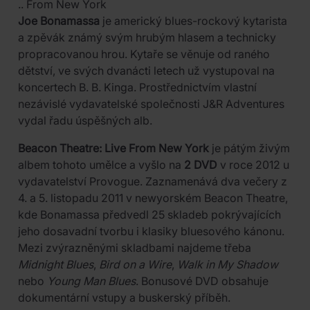
.. From New York
Joe Bonamassa
je americký blues-rockový kytarista
a zpěvák známý svým hrubým hlasem a technicky
propracovanou hrou. Kytaře se věnuje od raného
dětství, ve svých dvanácti letech už vystupoval na
koncertech B. B. Kinga. Prostřednictvím vlastní
nezávislé vydavatelské společnosti J&R Adventures
vydal řadu úspěšných alb.
Beacon Theatre: Live From New York
je pátým živým
albem tohoto umělce a vyšlo na
2 DVD
v roce 2012 u
vydavatelství Provogue. Zaznamenává dva večery z
4. a 5. listopadu 2011 v newyorském Beacon Theatre,
kde Bonamassa předvedl 25 skladeb pokrývajících
jeho dosavadní tvorbu i klasiky bluesového kánonu.
Mezi zvýrazněnými skladbami najdeme třeba
Midnight Blues
,
Bird on a Wire
,
Walk in My Shadow
nebo
Young Man Blues
. Bonusové DVD obsahuje
dokumentární vstupy a buskerský příběh.