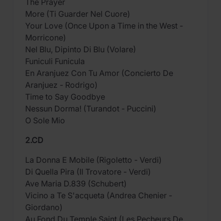
The Prayer
More (Ti Guarder Nel Cuore)
Your Love (Once Upon a Time in the West -
Morricone)
Nel Blu, Dipinto Di Blu (Volare)
Funiculi Funicula
En Aranjuez Con Tu Amor (Concierto De
Aranjuez - Rodrigo)
Time to Say Goodbye
Nessun Dorma! (Turandot - Puccini)
O Sole Mio
2.CD
La Donna E Mobile (Rigoletto - Verdi)
Di Quella Pira (Il Trovatore - Verdi)
Ave Maria D.839 (Schubert)
Vicino a Te S'acqueta (Andrea Chenier -
Giordano)
Au Fond Du Temple Saint (Les Pecheurs De