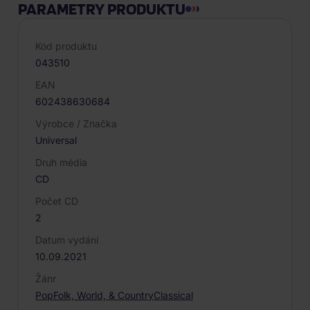
PARAMETRY PRODUKTU
Kód produktu
043510
EAN
602438630684
Výrobce / Značka
Universal
Druh média
CD
Počet CD
2
Datum vydání
10.09.2021
Žánr
Pop
Folk, World, & Country
Classical