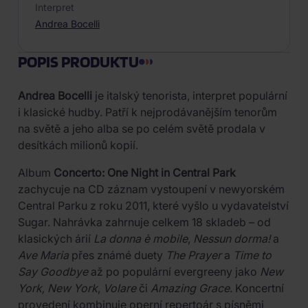
Interpret
Andrea Bocelli
POPIS PRODUKTU
Andrea Bocelli
je italský tenorista, interpret populární
i klasické hudby. Patří k nejprodávanějším tenorům
na světě a jeho alba se po celém světě prodala v
desítkách milionů kopií.
Album
Concerto: One Night in Central Park
zachycuje na CD záznam vystoupení v newyorském
Central Parku z roku 2011, které vyšlo u vydavatelství
Sugar. Nahrávka zahrnuje celkem 18 skladeb – od
klasických árií
La donna è mobile
,
Nessun dorma!
a
Ave Maria
přes známé duety
The Prayer
a
Time to
Say Goodbye
až po populární evergreeny jako
New
York, New York
,
Volare
či
Amazing Grace
. Koncertní
provedení kombinuje operní repertoár s písněmi