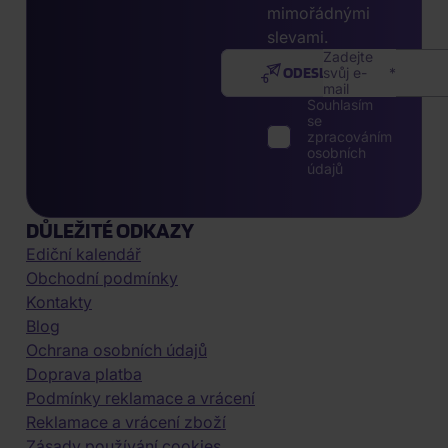
mimořádnými
slevami.
Zadejte
ODESLAT
svůj e-
mail
Souhlasím
se
zpracováním
osobních
údajů
DŮLEŽITÉ ODKAZY
Ediční kalendář
Obchodní podmínky
Kontakty
Blog
Ochrana osobních údajů
Doprava platba
Podmínky reklamace a vrácení
Reklamace a vrácení zboží
Zásady používání cookies