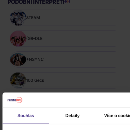
PODOBNÍ INTERPRETI
&TEAM
(G)I-DLE
*NSYNC
100 Gecs
-123 min.
Souhlas
Detaily
Více o cooki
The 1975