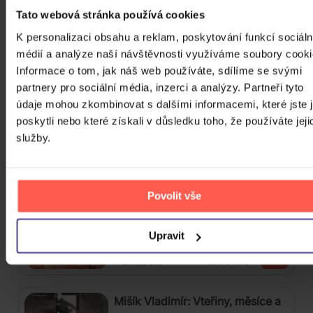
Tato webová stránka používá cookies
ZOBRAZIT VŠECHNY
K personalizaci obsahu a reklam, poskytování funkcí sociáln
POP, FOLK, WORLD, & COUNTRY &
médií a analýze naší návštěvnosti využíváme soubory cooki
CLASSICAL 2016 - 2026
Informace o tom, jak náš web používáte, sdílíme se svými
partnery pro sociální média, inzerci a analýzy. Partneři tyto
Bílá Lucie: Vzkaz pro Ježíška
údaje mohou zkombinovat s dalšími informacemi, které jste 
poskytli nebo které získali v důsledku toho, že používáte jeji
CD
služby.
279 Kč
Skladem
Povolit vše
Gott Karel: Snění o Vánocích
Upravit
3CD
399 Kč
Skladem
Mišík Vladimír: Vteřiny, měsíce a