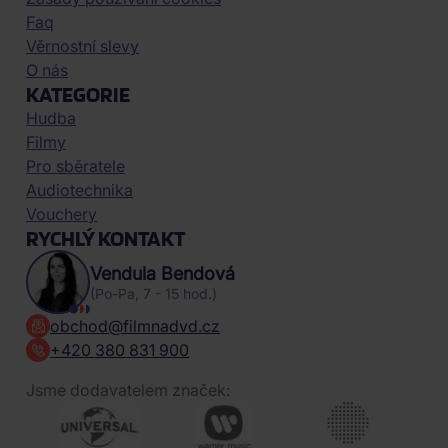
Faq
Věrnostní slevy
O nás
KATEGORIE
Hudba
Filmy
Pro sběratele
Audiotechnika
Vouchery
RYCHLÝ KONTAKT
Vendula Bendová
(Po-Pa, 7 - 15 hod.)
obchod@filmnadvd.cz
+420 380 831 900
Jsme dodavatelem značek: