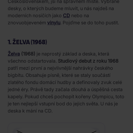
Československem, jsi na správném místě. Vybrané
desky, o kterých budeme mluvit, u nás najdeš na
moderních nosičích jako
CD
nebo na
znovuobjeveném
vinylu
. Pojďme se do toho pustit.
1. ŽELVA (1968)
Želva
(1968)
je naprostý základ a deska, která
všechno odstartovala.
Studiový debut z roku 1968
patří mezi první a nejvlivnější nahrávky českého
bigbítu. Obsahuje písně, které se staly součástí
zlatého fondu domácí hudby a definovaly zvuk celé
jedné éry. Právě tady začala dlouhá a úspěšná cesta
kapely. Pokud chceš pochopit kořeny Olympicu, toto
je ten nejlepší vstupní bod do jejich světa. U nás je
deska k mání na CD.