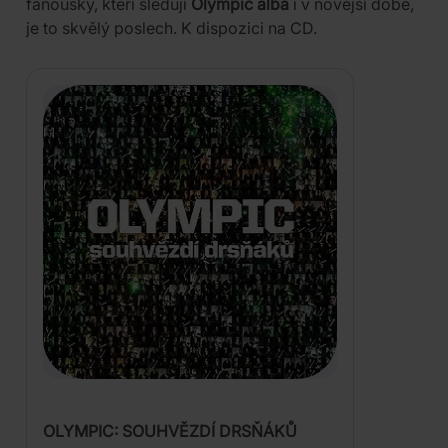
fanoušky, kteří sledují
Olympic alba
i v novější době,
je to skvělý poslech. K dispozici na CD.
OLYMPIC: SOUHVĚZDÍ DRSŇÁKŮ