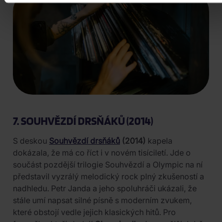
7. SOUHVĚZDÍ DRSŇÁKŮ (2014)
S deskou
Souhvězdí drsňáků
(2014)
kapela
dokázala, že má co říct i v novém tisíciletí. Jde o
součást pozdější trilogie Souhvězdí a Olympic na ní
představil vyzrálý melodický rock plný zkušeností a
nadhledu. Petr Janda a jeho spoluhráči ukázali, že
stále umí napsat silné písně s moderním zvukem,
které obstojí vedle jejich klasických hitů. Pro