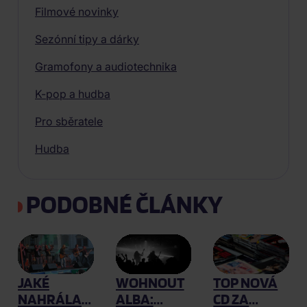
Filmové novinky
Sezónní tipy a dárky
Gramofony a audiotechnika
K-pop a hudba
Pro sběratele
Hudba
PODOBNÉ ČLÁNKY
JAKÉ
WOHNOUT
TOP NOVÁ
NAHRÁLA
ALBA:
CD ZA