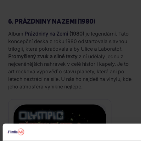
6. PRÁZDNINY NA ZEMI (1980)
Album
Prázdniny na Zemi
(1980)
je legendární. Tato
koncepční deska z roku 1980 odstartovala slavnou
trilogii, která pokračovala alby Ulice a Laboratoř.
Promyšlený zvuk a silné texty
z ní udělaly jednu z
nejceněnějších nahrávek v celé historii kapely. Je to
art rocková výpověď o stavu planety, která ani po
letech neztrácí na síle. U nás ho najdeš na vinylu, kde
jeho atmosféra vynikne nejlépe.