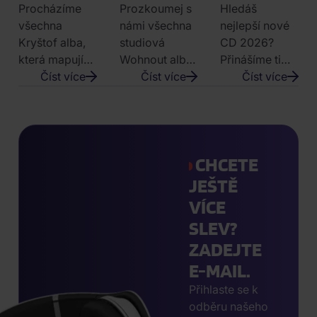
KAPELA
PUNK-
ČERVENEC
Procházíme
Prozkoumej s
Hledáš
KRYŠTOF
ROCKOVÁ
2026: CO
všechna
námi všechna
nejlepší nové
ALBA A CO
JÍZDA
NEPŘEHLÉDN
Kryštof alba,
studiová
CD 2026?
URČITĚ
JEDNÉ
která mapují
Wohnout alba,
Přinášíme ti
ZNÁTE
KAPELY
cestu kapely
Číst více
od debutu
Číst více
výběr
Číst více
od syrových
CunDalLa až
nejzajímavějších
začátků po
po nejnovější
hudebních
vyprodané
desku HUH!, a
novinek, které
haly a
objev jejich
by ti tento
CHCETE
platinové
punk-
měsíc neměly
desky. Pojď si
rockovou
uniknout.
JEŠTĚ
je s námi
jízdu na CD i
VÍCE
připomenout.
vinylu.
SLEV?
ZADEJTE
E-MAIL.
Přihlaste se k
odběru našeho