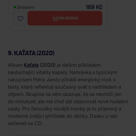
169 Kč
Skladem
DO KOŠÍKU
9. KAŤATA (2020)
Album
Kaťata
(2020)
je dalším příkladem
neutuchající vitality kapely. Nahrávka s typickým
rukopisem Petra Jandy přináší energický rock s
texty, které reflektují současný svět s nadhledem a
vtipem. Skupina na něm ukazuje, že se neohlíží jen
do minulosti, ale má chuť dál objevovat nové hudební
cesty. Pro fanoušky novější tvorby je to příjemný a
moderně znějící přírůstek do sbírky. Desku u nás
seženeš na CD.