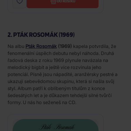
DO KOŠÍKU
2. PTÁK ROSOMÁK (1969)
Na albu
Pták Rosomák
(1969)
kapela potvrdila, že
fenomenální úspěch debutu nebyl náhoda. Druhá
řadová deska z roku 1969 plynule navázala na
melodický bigbít a ještě více rozvinula jeho
potenciál. Písně jsou nápadité, aranžérsky pestré a
ukazují sebevědomou skupinu, která si našla svůj
styl. Album patří k oblíbeným titulům z konce
šedesátých let a je důkazem tehdejší silné tvůrčí
formy. U nás ho seženeš na CD.