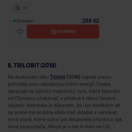
CD
289 Kč
Skladem
DO KOŠÍKU
8. TRILOBIT (2018)
Na studiovém albu
Trilobit
(2018)
kapela znovu
potvrdila svou neúnavnou tvůrčí energii. Deska
navazuje na typický melodický rock, který fanoušci
od Olympicu očekávají, a přidává k němu čerstvé
nápady. Nahrávka je důkazem, že i po desítkách let
na scéně má skupina stále chuť skládat a nahrávat
nové písně, které osloví jak dlouholeté příznivce, tak
nové posluchače. Album je u nás k mání na CD.