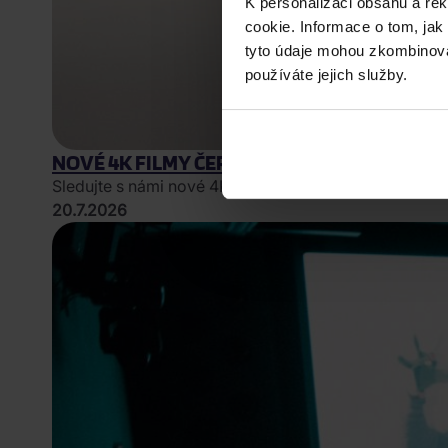
K personalizaci obsahu a re
cookie. Informace o tom, jak
tyto údaje mohou zkombinovat
používáte jejich služby.
NOVÉ 4K FILMY ČERVENEC 2026: PŘEHLED 
Sledujte s námi nové 4K filmy, které právě dorazily, a 
20.7.2026