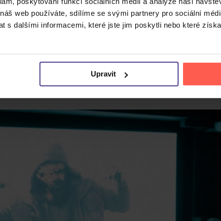
klam, poskytování funkcí sociálních médií a analýze naší návšt
 náš web používáte, sdílíme se svými partnery pro sociální média
 s dalšími informacemi, které jste jim poskytli nebo které získa
Upravit
NOVINEK
vyberte si ten nejlepší titul pro svou sbírku v nejvyšší dostu