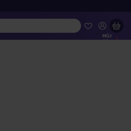
MŮJ
ÚČET
Váš nákupní košík je prázdný
HLÉDNĚTE SI NEJOBLÍBENĚJŠÍ PRODUKTY
kupte ještě za
2 000 Kč
a dopravu máte zdarma
Pokračovat v nákupu