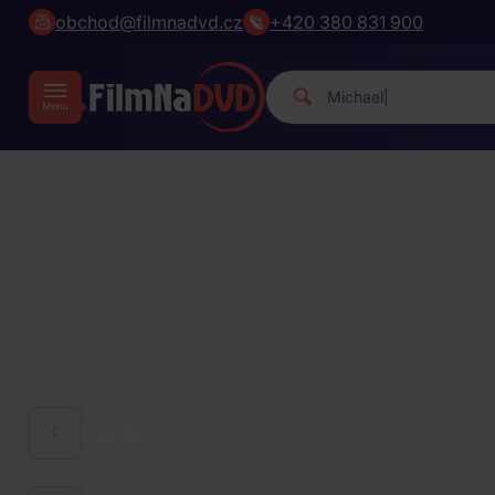
obchod@filmnadvd.cz
+420 380 831 900
|
HUDBA