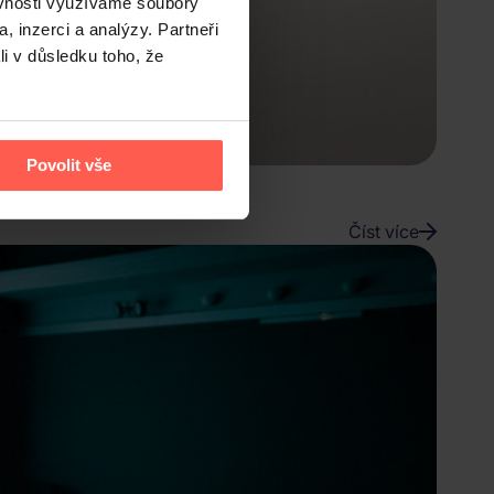
ěvnosti využíváme soubory
, inzerci a analýzy. Partneři
li v důsledku toho, že
Povolit vše
pné kvalitě obrazu i zvuku.
Číst více