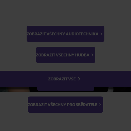
ZOBRAZIT VŠECHNY AUDIOTECHNIKA
BTS
Light Stick & Keyring
ZOBRAZIT VŠECHNY HUDBA
Stray Kids
ZOBRAZIT VŠE
ZOBRAZIT VŠECHNY FILMY
 DALŠÍCH MĚSÍCÍCH
kou titulů, které se na pultech objeví v příštích měsících, a
ZOBRAZIT VŠECHNY PRO SBĚRATELE