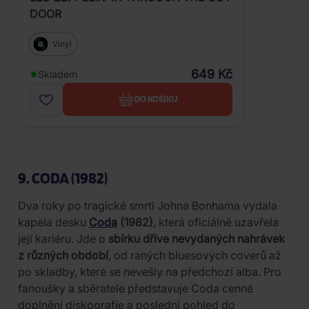
DOOR
Vinyl
649 Kč
Skladem
DO KOŠÍKU
9. CODA (1982)
Dva roky po tragické smrti Johna Bonhama vydala
kapela desku
Coda
(1982)
, která oficiálně uzavřela
její kariéru. Jde o
sbírku dříve nevydaných nahrávek
z různých období
, od raných bluesových coverů až
po skladby, které se nevešly na předchozí alba. Pro
fanoušky a sběratele představuje Coda cenné
doplnění diskografie a poslední pohled do