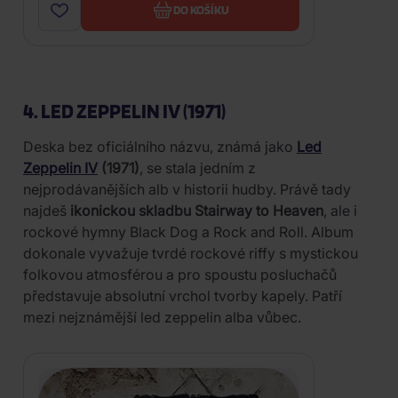
DO KOŠÍKU
4. LED ZEPPELIN IV (1971)
Deska bez oficiálního názvu, známá jako
Led
Zeppelin IV
(1971)
, se stala jedním z
nejprodávanějších alb v historii hudby. Právě tady
najdeš
ikonickou skladbu Stairway to Heaven
, ale i
rockové hymny Black Dog a Rock and Roll. Album
dokonale vyvažuje tvrdé rockové riffy s mystickou
folkovou atmosférou a pro spoustu posluchačů
představuje absolutní vrchol tvorby kapely. Patří
mezi nejznámější led zeppelin alba vůbec.