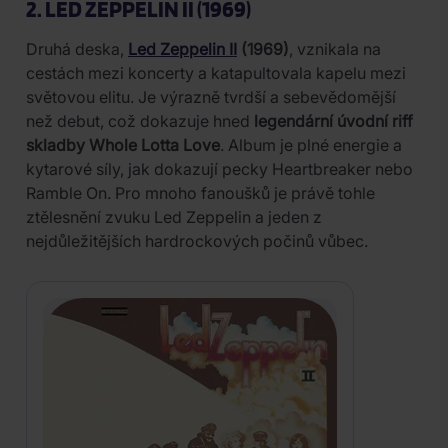
2. LED ZEPPELIN II (1969)
Druhá deska,
Led Zeppelin II
(1969)
, vznikala na
cestách mezi koncerty a katapultovala kapelu mezi
světovou elitu. Je výrazně tvrdší a sebevědomější
než debut, což dokazuje hned
legendární úvodní riff
skladby Whole Lotta Love
. Album je plné energie a
kytarové síly, jak dokazují pecky Heartbreaker nebo
Ramble On. Pro mnoho fanoušků je právě tohle
ztělesnění zvuku Led Zeppelin a jeden z
nejdůležitějších hardrockových počinů vůbec.