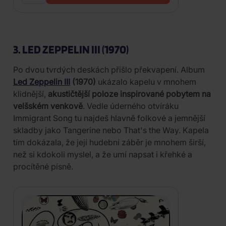
3. LED ZEPPELIN III (1970)
Po dvou tvrdých deskách přišlo překvapení. Album
Led Zeppelin III
(1970)
ukázalo kapelu v mnohem
klidnější,
akustičtější poloze inspirované pobytem na
velšském venkově
. Vedle úderného otvíráku
Immigrant Song tu najdeš hlavně folkové a jemnější
skladby jako Tangerine nebo That's the Way. Kapela
tím dokázala, že její hudební záběr je mnohem širší,
než si kdokoli myslel, a že umí napsat i křehké a
procítěné písně.