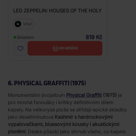
LED ZEPPELIN: HOUSES OF THE HOLY
Vinyl
819 Kč
Skladem
DO KOŠÍKU
6. PHYSICAL GRAFFITI (1975)
Monumentální dvojalbum
Physical Graffiti
(1975)
je
pro mnohé fanoušky i kritiky definitivním dílem
kapely. Na velkorysé ploše se střídají epické skladby
jako desetiminutová
Kashmir s hardrockovými
vypalovačkami, bluesovými kousky i akustickými
písněmi
. Deska působí jako shrnutí všeho, co kapela