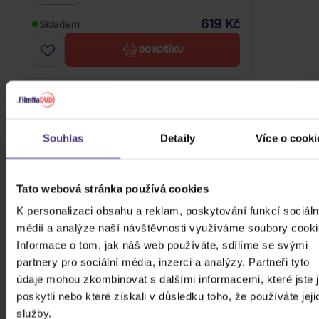
619 Kč
Skladem
DO KOŠÍKU
5. HOUSES OF THE HOLY (1973)
Souhlas
Detaily
Více o cooki
Páté studiové album
Houses of the Holy
(1973)
je
přehlídkou hudební pestrosti a experimentování.
Tato webová stránka používá cookies
Kapela si zde odvážně
pohrává s prvky funku,
reggae i orchestrálními aranžemi
, což z desky dělá
K personalizaci obsahu a reklam, poskytování funkcí sociáln
jednu z nejbarevnějších v jejich katalogu. Skladby
médií a analýze naší návštěvnosti využíváme soubory cooki
jako The Song Remains the Same nebo atmosférická
Informace o tom, jak náš web používáte, sdílíme se svými
No Quarter ukazují Led Zeppelin v uvolněné a hravé
partnery pro sociální média, inzerci a analýzy. Partneři tyto
náladě. Je to nahrávka, která odhaluje kapelu na
údaje mohou zkombinovat s dalšími informacemi, které jste 
vrcholu tvůrčích sil a odvahy.
poskytli nebo které získali v důsledku toho, že používáte jeji
služby.