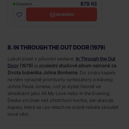
879 Kč
Skladem
DO KOŠÍKU
8. IN THROUGH THE OUT DOOR (1979)
Labutí píseň v původní sestavě.
In Through the Out
Door
(1979)
je
poslední studiové album nahrané za
života bubeníka Johna Bonhama
. Do zvuku kapely
na něm výrazně promluvily syntezátory a klávesy
Johna Paula Jonese, což je slyšet hlavně ve
skladbách jako All My Love nebo In the Evening.
Deska zní jinak než předchozí tvorba, ale ukazuje
kapelu, která se i po letech na scéně nebála zkoušet
nové věci.