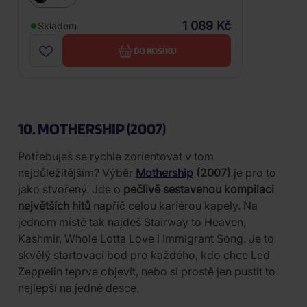
1 089 Kč
Skladem
DO KOŠÍKU
10. MOTHERSHIP (2007)
Potřebuješ se rychle zorientovat v tom
nejdůležitějším? Výběr
Mothership
(2007)
je pro to
jako stvořený. Jde o
pečlivě sestavenou kompilaci
největších hitů
napříč celou kariérou kapely. Na
jednom místě tak najdeš Stairway to Heaven,
Kashmir, Whole Lotta Love i Immigrant Song. Je to
skvělý startovací bod pro každého, kdo chce Led
Zeppelin teprve objevit, nebo si prostě jen pustit to
nejlepší na jedné desce.