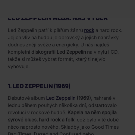
LED ZEPPELIN ALBA: NÁŠ VÝBĚR
Led Zeppelin patří k pilířům žánrů
rock
a hard rock.
Jejich vliv na hudbu je obrovský a jejich nahrávky
dodnes znějí svěže a energicky. U nás najdeš
kompletní
diskografii Led Zeppelin
na vinylu i CD,
takže si můžeš vybrat formát, který ti nejvíc
vyhovuje.
1. LED ZEPPELIN (1969)
Debutové album
Led Zeppelin
(1969)
, nahrané v
lednu během pouhých několika dní, odstartovalo
revoluci v rockové hudbě.
Kapela na něm spojila
syrové blues, hard rock a folk
, což bylo v té době
něco naprosto nového. Skladby jako Good Times
Bad Times, Dazed and Confused nebo