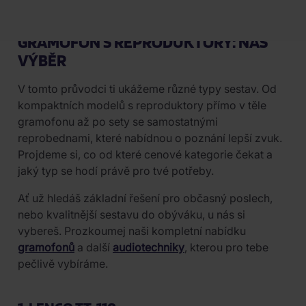
GRAMOFON S REPRODUKTORY: NÁŠ
VÝBĚR
V tomto průvodci ti ukážeme různé typy sestav. Od
kompaktních modelů s reproduktory přímo v těle
gramofonu až po sety se samostatnými
reprobednami, které nabídnou o poznání lepší zvuk.
Projdeme si, co od které cenové kategorie čekat a
jaký typ se hodí právě pro tvé potřeby.
Ať už hledáš základní řešení pro občasný poslech,
nebo kvalitnější sestavu do obýváku, u nás si
vybereš. Prozkoumej naši kompletní nabídku
gramofonů
a další
audiotechniky
, kterou pro tebe
pečlivě vybíráme.