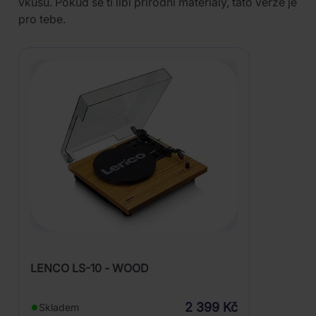
vkusu. Pokud se ti líbí přírodní materiály, tato verze je
pro tebe.
LENCO LS-10 - WOOD
2 399 Kč
Skladem