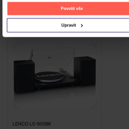
sestavu, která ti nabídne
vyšší zvukovou kvalitu
a
Povolit vše
nechá vyniknout detaily v nahrávkách, tento set je
výborným kandidátem. Posun ve zvuku je zde
Upravit
opravdu znatelný.
LENCO LS-500BK