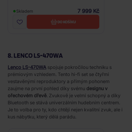
7 999 Kč
Skladem
DO KOŠÍKU
8. LENCO LS-470WA
Lenco LS-470WA
spojuje pokročilou techniku s
prémiovým vzhledem. Tento hi-fi set se čtyřmi
vestavěnými reproduktory a přímým pohonem
zaujme na první pohled díky svému
designu v
ořechovém dřevě
. Zvukově je velmi schopný a díky
Bluetooth se stává univerzálním hudebním centrem.
Je to volba pro ty, kdo chtějí nejen kvalitní zvuk, ale i
kus nábytku, který dělá parádu.