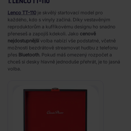
1. LENCO TT-110
Lenco TT-110
je skvělý startovací model pro
každého, kdo s vinyly začíná. Díky vestavěným
reproduktorům a kufříkovému designu ho snadno
přeneseš a zapojíš kdekoli. Jako
cenově
nejdostupnější
volba nabízí vše podstatné, včetně
možnosti bezdrátově streamovat hudbu z telefonu
přes
Bluetooth
. Pokud máš omezený rozpočet a
chceš si desky hlavně jednoduše přehrát, je to jasná
volba.