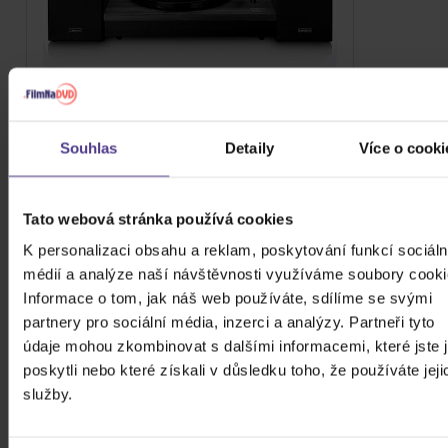
LENCO LS-300 - BLACK
Souhlas
Detaily
Více o cooki
5 499 Kč
Skladem
DO KOŠÍKU
Tato webová stránka používá cookies
K personalizaci obsahu a reklam, poskytování funkcí sociáln
médií a analýze naší návštěvnosti využíváme soubory cooki
Informace o tom, jak náš web používáte, sdílíme se svými
partnery pro sociální média, inzerci a analýzy. Partneři tyto
7. LENCO LS-500BK
údaje mohou zkombinovat s dalšími informacemi, které jste 
poskytli nebo které získali v důsledku toho, že používáte jeji
Model
Lenco LS-500BK
míří na posluchače, kteří to s
služby.
poslechem desek myslí vážněji. Jde o hi-fi gramofon
s kvalitní přenoskou a masivním talířem, doplněný o
výkonné a dobře hrající reproduktory. Pokud hledáš