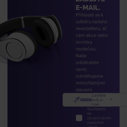
E-MAIL.
Přihlaste se k
odběru našeho
newsletteru, ať
vám akce nebo
novinky
neutečou.
Naše
odběratele
navíc
odměňujeme
mimořádnými
slevami.
Zadejte
ODESLAT
svůj e-
mail
Souhlasím
se
zpracováním
osobních
údajů