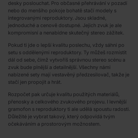
desky poslouchat. Pro občasné přehrávání v pozadí
nebo do menšího pokoje bohatě stačí modely s
integrovanými reproduktory. Jsou skladné,
jednoduché a cenově dostupné. Jejich zvuk je ale
kompromisní a nenabídne skutečný stereo zážitek.
Pokud ti jde o lepší kvalitu poslechu, vždy sáhni po
setu s oddělenými reproduktory. Ty můžeš rozmístit
dál od sebe, čímž vytvoříš správnou stereo scénu a
zvuk bude plnější a detailnější. Všechny námi
nabízené sety mají vestavěný předzesilovač, takže je
stačí jen propojit a hrát.
Rozpočet pak určuje kvalitu použitých materiálů,
přenosky a celkového zvukového projevu. I levnější
gramofon s reproduktory ti ale udělá spoustu radosti.
Důležité je vybrat takový, který odpovídá tvým
očekáváním a prostorovým možnostem.