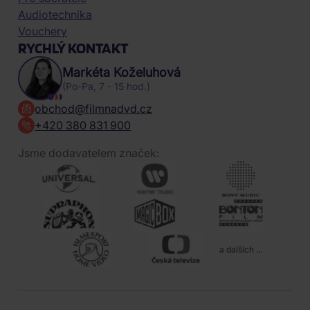
Audiotechnika
Vouchery
RYCHLÝ KONTAKT
Markéta Koželuhová
(Po-Pa, 7 - 15 hod.)
obchod@filmnadvd.cz
+420 380 831 900
Jsme dodavatelem značek:
a dalších ...