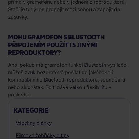
přímo v gramofonu nebo v jednom z reproduktorů.
Stačí je tedy jen propojit mezi sebou a zapojit do
zásuvky.
MOHU GRAMOFON S BLUETOOTH
PŘIPOJENÍM POUŽÍT I S JINÝMI
REPRODUKTORY?
Ano, pokud má gramofon funkci Bluetooth vysílače,
můžeš zvuk bezdrátově posílat do jakéhokoli
kompatibilního Bluetooth reproduktoru, soundbaru
nebo sluchátek. To ti dává velkou flexibilitu v
poslechu.
KATEGORIE
Všechny články
Filmové žebříčky a tipy