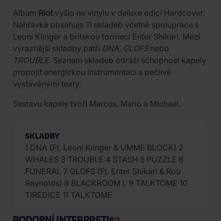
Album
Riot
vyšlo na vinylu v deluxe edici Hardcover.
Nahrávka obsahuje 11 skladeb včetně spolupráce s
Leoni Klinger a britskou formací Enter Shikari. Mezi
výraznější skladby patří
DNA
,
GLOFS
nebo
TROUBLE
. Seznam skladeb odráží schopnost kapely
propojit energickou instrumentaci s pečlivě
vystavěnými texty.
Sestavu kapely tvoří Marcus, Mario a Michael.
SKLADBY
1 DNA (Ft. Leoni Klinger & UMME BLOCK) 2
WHALES 3 TROUBLE 4 STASH 5 PUZZLE 6
FUNERAL 7 GLOFS (Ft. Enter Shikari & Rou
Reynolds) 8 BLACKROOM L 9 TALKTOME 10
TIREDICE 11 TALKTOME
PODOBNÍ INTERPRETI