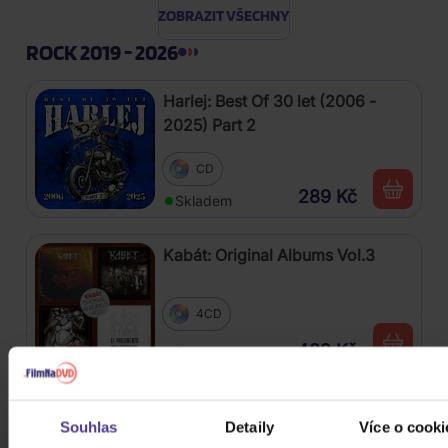
ZOBRAZIT VŠECHNY
ROCK 2019 - 2026
Harlej: Best Of 30 let (2006 -
2025) Part 2
CD
289 Kč
Skladem
Kabát: Original Albums Vol.3
4CD
439 Kč
Skladem
Mišík Vladimír: Vteřiny, měsíce a
Souhlas
Detaily
Více o cooki
roky