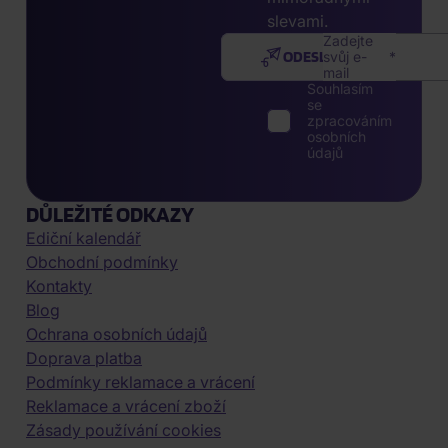
slevami.
Zadejte
ODESLAT
svůj e-
mail
Souhlasím
se
zpracováním
osobních
údajů
DŮLEŽITÉ ODKAZY
Ediční kalendář
Obchodní podmínky
Kontakty
Blog
Ochrana osobních údajů
Doprava platba
Podmínky reklamace a vrácení
Reklamace a vrácení zboží
Zásady používání cookies