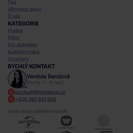
Faq
Věrnostní slevy
O nás
KATEGORIE
Hudba
Filmy
Pro sběratele
Audiotechnika
Vouchery
RYCHLÝ KONTAKT
Vendula Bendová
(Po-Pa, 7 - 15 hod.)
obchod@filmnadvd.cz
+420 380 831 900
Jsme dodavatelem značek: