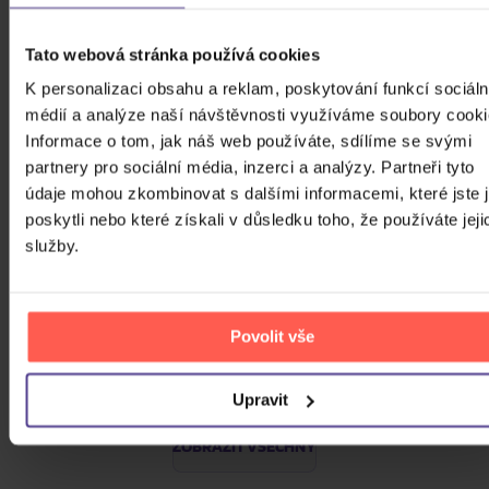
CD
Tato webová stránka používá cookies
385 Kč
Skladem
K personalizaci obsahu a reklam, poskytování funkcí sociáln
médií a analýze naší návštěvnosti využíváme soubory cooki
Linkin Park: From Zero (Coloured
Informace o tom, jak náš web používáte, sdílíme se svými
Blue Vinyl)
partnery pro sociální média, inzerci a analýzy. Partneři tyto
údaje mohou zkombinovat s dalšími informacemi, které jste 
Vinyl
poskytli nebo které získali v důsledku toho, že používáte jeji
589 Kč
Skladem
služby.
Traktor: Jungle XXI
Povolit vše
CD
309 Kč
Skladem
Upravit
ZOBRAZIT VŠECHNY