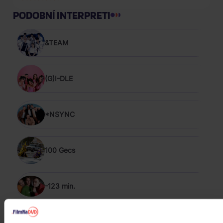
PODOBNÍ INTERPRETI
&TEAM
(G)I-DLE
*NSYNC
100 Gecs
-123 min.
The 1975