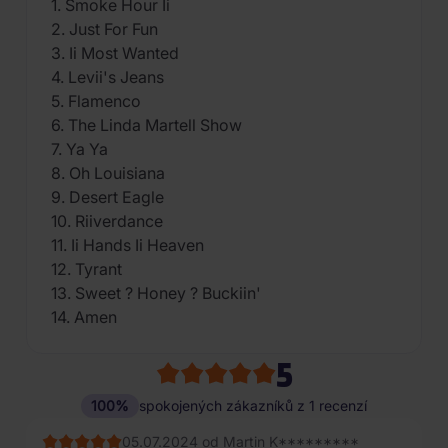
1. Smoke Hour Ii
2. Just For Fun
3. Ii Most Wanted
4. Levii's Jeans
5. Flamenco
6. The Linda Martell Show
7. Ya Ya
8. Oh Louisiana
9. Desert Eagle
10. Riiverdance
11. Ii Hands Ii Heaven
12. Tyrant
13. Sweet ? Honey ? Buckiin'
14. Amen
5
100%
spokojených zákazníků z 1 recenzí
05.07.2024 od Martin K*********