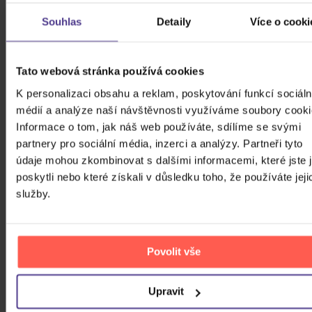
Souhlas
Detaily
Více o cooki
ZOBRAZIT VŠECHNY
POP & FOLK, WORLD, & COUNTRY 2019 -
Tato webová stránka používá cookies
2026
K personalizaci obsahu a reklam, poskytování funkcí sociáln
Bílá Lucie: Vzkaz pro Ježíška
médií a analýze naší návštěvnosti využíváme soubory cooki
Informace o tom, jak náš web používáte, sdílíme se svými
partnery pro sociální média, inzerci a analýzy. Partneři tyto
CD
údaje mohou zkombinovat s dalšími informacemi, které jste 
279 Kč
poskytli nebo které získali v důsledku toho, že používáte jeji
Skladem
služby.
Gott Karel: Snění o Vánocích
Povolit vše
3CD
399 Kč
Skladem
Upravit