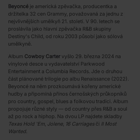
Beyoncé
je americká zpěvačka, producentka a
držitelka 32 cen Grammy, považovaná za jednu z
nejvlivnějších umělkyň 21. století. V 90. letech se
proslávila jako hlavní zpěvačka R&B skupiny
Destiny's Child, od roku 2003 působí jako sólová
umělkyně.
Album
Cowboy Carter
vyšlo 29. března 2024 na
vinylové desce u vydavatelství Parkwood
Entertainment a Columbia Records. Jde o druhou
část plánované trilogie po albu Renaissance (2022).
Beyoncé na něm prozkoumává kořeny americké
hudby a připomíná přínos černošských průkopníků
pro country, gospel, blues a folkovou tradici. Album
propojuje různé styly — od country přes R&B a soul
až po rock a hiphop. Na dvou LP najdete skladby
Texas Hold 'Em
,
Jolene
,
16 Carriages
či
II Most
Wanted
.