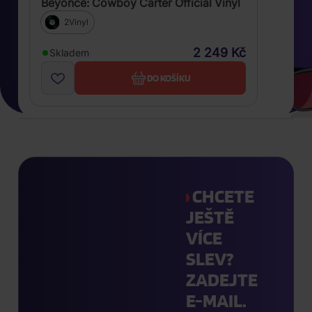
Beyoncé: Cowboy Carter Official Vinyl
2Vinyl
2 249 Kč
Skladem
DO KOŠÍKU
CHCETE
JEŠTĚ
VÍCE
SLEV?
ZADEJTE
E-MAIL.