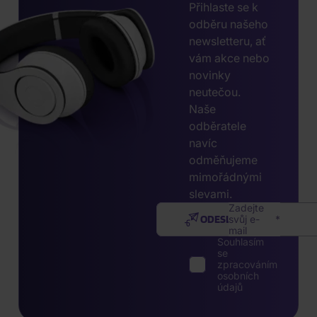
Přihlaste se k
odběru našeho
newsletteru, ať
vám akce nebo
novinky
neutečou.
Naše
odběratele
navíc
odměňujeme
mimořádnými
slevami.
Zadejte
ODESLAT
svůj e-
mail
Souhlasím
se
zpracováním
osobních
údajů