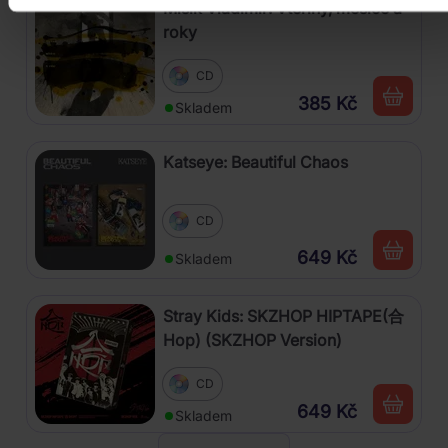
Mišík Vladimír: Vteřiny, měsíce a
roky
CD
385 Kč
Skladem
Katseye: Beautiful Chaos
CD
649 Kč
Skladem
Stray Kids: SKZHOP HIPTAPE(合
Hop) (SKZHOP Version)
CD
649 Kč
Skladem