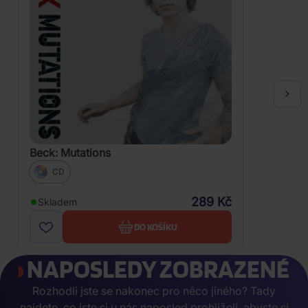
Beck: Mutations
CD
289 Kč
Skladem
DO KOŠÍKU
NAPOSLEDY ZOBRAZENÉ
Rozhodli jste se nakonec pro něco jiného? Tady
najdete, co jste si u nás naposled prohlíželi, abyste si