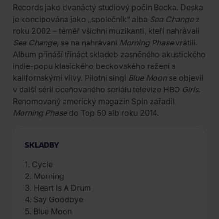
Records jako dvanáctý studiový počin Becka. Deska
je koncipována jako „společník“ alba
Sea Change
z
roku 2002 – téměř všichni muzikanti, kteří nahrávali
Sea Change
, se na nahrávání
Morning Phase
vrátili.
Album přináší třináct skladeb zasněného akustického
indie-popu klasického beckovského ražení s
kalifornskými vlivy. Pilotní singl
Blue Moon
se objevil
v další sérii oceňovaného seriálu televize HBO
Girls
.
Renomovaný americký magazín Spin zařadil
Morning Phase
do Top 50 alb roku 2014.
SKLADBY
1. Cycle
2. Morning
3. Heart Is A Drum
4. Say Goodbye
5. Blue Moon