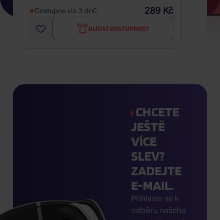
289 Kč
Dostupné do 3 dnů
HLÍDAT DOSTUPNOST
CHCETE
JEŠTĚ
VÍCE
SLEV?
ZADEJTE
E-MAIL.
Přihlaste se k
odběru našeho