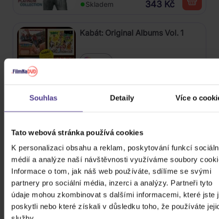
343 Kč
Skladem
Kabát: Original Albums Vol. 1
4CD
449 Kč
Skladem
Souhlas
Detaily
Více o cooki
Škwor: Sečteno podtrženo Best
Of
Tato webová stránka používá cookies
2CD
K personalizaci obsahu a reklam, poskytování funkcí sociáln
259 Kč
Skladem
médií a analýze naší návštěvnosti využíváme soubory cooki
Informace o tom, jak náš web používáte, sdílíme se svými
Nirvana: Nevermind
partnery pro sociální média, inzerci a analýzy. Partneři tyto
údaje mohou zkombinovat s dalšími informacemi, které jste 
Vinyl
poskytli nebo které získali v důsledku toho, že používáte jeji
759 Kč
služby.