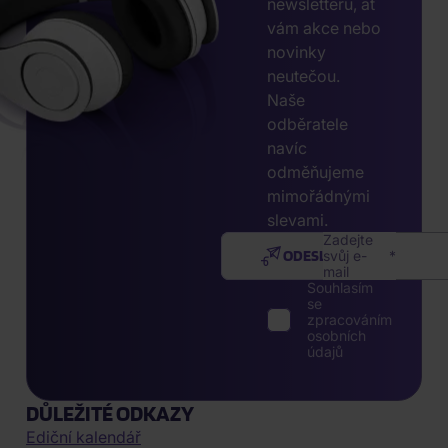
newsletteru, ať
vám akce nebo
novinky
neutečou.
Naše
odběratele
navíc
odměňujeme
mimořádnými
slevami.
Zadejte
ODESLAT
svůj e-
mail
Souhlasím
se
zpracováním
osobních
údajů
DŮLEŽITÉ ODKAZY
Ediční kalendář