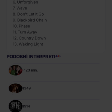
6. Unforgiven
7. Wave
8. Don't Let It Go
9. Blackbird Chain
10. Phase
11. Turn Away
12. Country Down
13. Waking Light
PODOBNÍ INTERPRETI
-123 min.
1349
1914