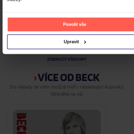
Skladem
Osbourne Ozzy: Memoirs Of A
Madman
Povolit vše
2Vinyl
Upravit
579 Kč
Skladem
ZOBRAZIT VŠECHNY
VÍCE OD BECK
Do nálady se vám možná trefí i následující kusovky.
Mrkněte na ně.