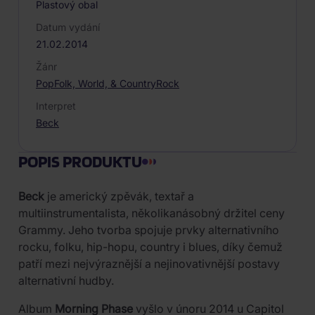
Plastový obal
Datum vydání
21.02.2014
Žánr
Pop
Folk, World, & Country
Rock
Interpret
Beck
POPIS PRODUKTU
Beck
je americký zpěvák, textař a
multiinstrumentalista, několikanásobný držitel ceny
Grammy. Jeho tvorba spojuje prvky alternativního
rocku, folku, hip-hopu, country i blues, díky čemuž
patří mezi nejvýraznější a nejinovativnější postavy
alternativní hudby.
Album
Morning Phase
vyšlo v únoru 2014 u Capitol