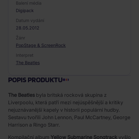
Balení média
Digipack
Datum vydání
28.05.2012
Žánr
Pop
Stage & Screen
Rock
Interpret
The Beatles
POPIS PRODUKTU
The Beatles
byla britská rocková skupina z
Liverpoolu, která patří mezi nejúspěšnější a kritiky
nejuznávanější kapely v historii populární hudby.
Sestavu tvořili John Lennon, Paul McCartney, George
Harrison a Ringo Starr.
Kompilační album
Yellow Submarine Songtrack
vyšlo