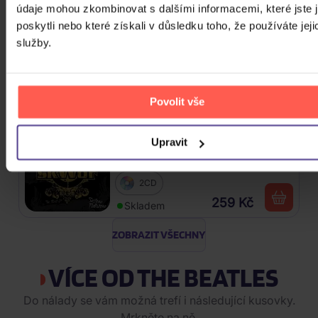
údaje mohou zkombinovat s dalšími informacemi, které jste 
Osbourne Ozzy: The Essential
poskytli nebo které získali v důsledku toho, že používáte jeji
Ozzy Osbourne
služby.
2CD
239 Kč
Skladem
Povolit vše
Škwor: Sečteno podtrženo Best
Upravit
Of
2CD
259 Kč
Skladem
ZOBRAZIT VŠECHNY
VÍCE OD THE BEATLES
Do nálady se vám možná trefí i následující kusovky.
Mrkněte na ně.