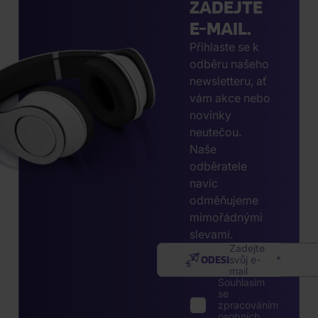
ZADEJTE
E-MAIL.
Přihlaste se k
odběru našeho
newsletteru, ať
vám akce nebo
novinky
neutečou.
Naše
odběratele
navíc
odměňujeme
mimořádnými
slevami.
Zadejte
ODESLAT
svůj e-
mail
Souhlasím
se
zpracováním
osobních