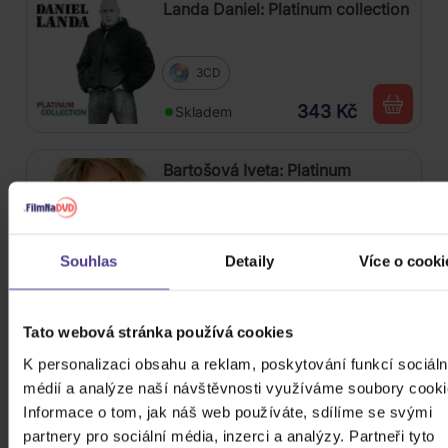
Landa Daniel: Platinum collection
3CD
343 Kč
Skladem
Bartošová Iveta: Platinum
Collection
3CD
Souhlas
Detaily
Více o cooki
222 Kč
Skladem
Kabát: Original Albums Vol. 1
Tato webová stránka používá cookies
K personalizaci obsahu a reklam, poskytování funkcí sociáln
médií a analýze naší návštěvnosti využíváme soubory cooki
4CD
Informace o tom, jak náš web používáte, sdílíme se svými
449 Kč
Skladem
partnery pro sociální média, inzerci a analýzy. Partneři tyto