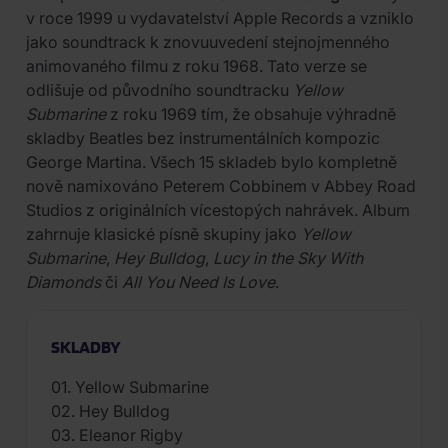
v roce 1999 u vydavatelství Apple Records a vzniklo
jako soundtrack k znovuuvedení stejnojmenného
animovaného filmu z roku 1968. Tato verze se
odlišuje od původního soundtracku
Yellow
Submarine
z roku 1969 tím, že obsahuje výhradně
skladby Beatles bez instrumentálních kompozic
George Martina. Všech 15 skladeb bylo kompletně
nově namixováno Peterem Cobbinem v Abbey Road
Studios z originálních vícestopých nahrávek. Album
zahrnuje klasické písně skupiny jako
Yellow
Submarine
,
Hey Bulldog
,
Lucy in the Sky With
Diamonds
či
All You Need Is Love
.
SKLADBY
01. Yellow Submarine
02. Hey Bulldog
03. Eleanor Rigby