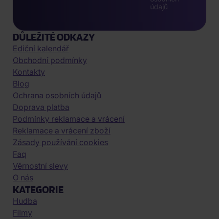
údajů
DŮLEŽITÉ ODKAZY
Ediční kalendář
Obchodní podmínky
Kontakty
Blog
Ochrana osobních údajů
Doprava platba
Podmínky reklamace a vrácení
Reklamace a vrácení zboží
Zásady používání cookies
Faq
Věrnostní slevy
O nás
KATEGORIE
Hudba
Filmy