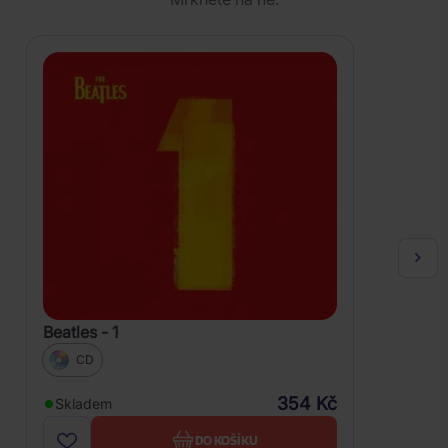
Beatles - 1
CD
354 Kč
Skladem
DO KOŠÍKU