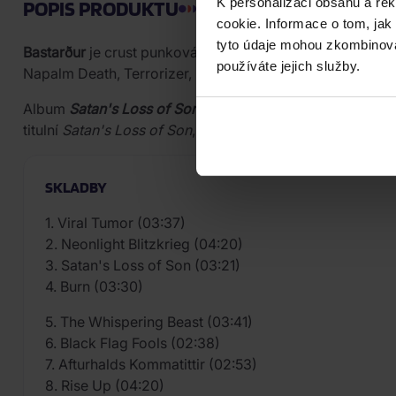
K personalizaci obsahu a re
POPIS PRODUKTU
cookie. Informace o tom, jak
tyto údaje mohou zkombinovat
Bastarður
je crust punková formace z Reykjavíku, ktero
používáte jejich služby.
Napalm Death, Terrorizer, Motörhead či Disfear.
Album
Satan's Loss of Son
vyšlo v roce 2021 u vydavatel
titulní
Satan's Loss of Son
, které pokrývají intenzivní pu
SKLADBY
1. Viral Tumor (03:37)
2. Neonlight Blitzkrieg (04:20)
3. Satan's Loss of Son (03:21)
4. Burn (03:30)
5. The Whispering Beast (03:41)
6. Black Flag Fools (02:38)
7. Afturhalds Kommatittir (02:53)
8. Rise Up (04:20)