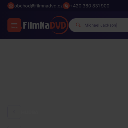
obchod@filmnadvd.cz
+420 380 831 900
Micha
|
HUDBA