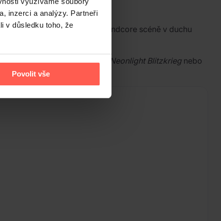
ěvnosti využíváme soubory
, inzerci a analýzy. Partneři
li v důsledku toho, že
 adoraci k crust punku a rané grindcore scéně v duchu
 dravé songy jako
Viral Tumor
,
Neonlight Blitzkrieg
nebo
Povolit vše