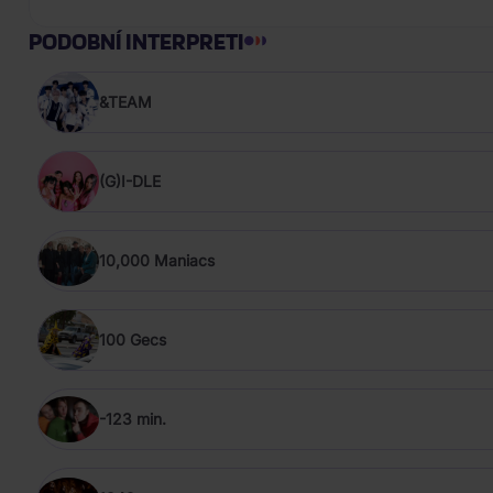
PODOBNÍ INTERPRETI
&TEAM
(G)I-DLE
10,000 Maniacs
100 Gecs
-123 min.