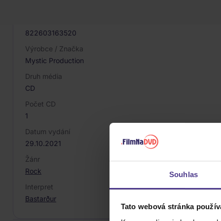
053022
EAN
822603163520
Výrobce / Značka
Mystic Production
Druh média
CD
Počet CD
1
Datum vydání
29.10.2021
Žánr
Rock
Souhlas
Interpret
Bastarður
Tato webová stránka použív