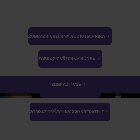
ZOBRAZIT VŠECHNY AUDIOTECHNIKA
BTS
ŽÁDOST O TELEFONICKOU OBJEDNÁVKU
Light Stick & Keyring
ZOBRAZIT VŠECHNY HUDBA
Stray Kids
Parametry produktu
ZOBRAZIT VŠE
Popis produktu
ZOBRAZIT VŠECHNY FILMY
ZOBRAZIT VŠECHNY PRO SBĚRATELE