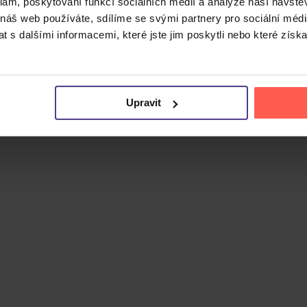
klam, poskytování funkcí sociálních médií a analýze naší návšt
 náš web používáte, sdílíme se svými partnery pro sociální média
 s dalšími informacemi, které jste jim poskytli nebo které získa
u vede
Aðalbjörn Tryggvason
ze Sólstafir. Projekt kanalizuje
ství Season of Mist a obsahuje 8 skladeb. Na albu zaznívají
nkovou energii s grindcorovými prvky.
Upravit