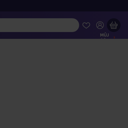
MŮJ
ÚČET
Váš nákupní košík je prázdný
HLÉDNĚTE SI NEJOBLÍBENĚJŠÍ PRODUKTY
kupte ještě za
2 000 Kč
a dopravu máte zdarma
Pokračovat v nákupu