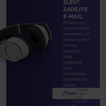
SLEV?
ZADEJTE
E-MAIL.
Přihlaste se k
odběru našeho
newsletteru, ať
vám akce nebo
novinky
neutečou.
Naše
odběratele
navíc
odměňujeme
mimořádnými
slevami.
Zadejte
ODESLAT
svůj e-
mail
Souhlasím
se