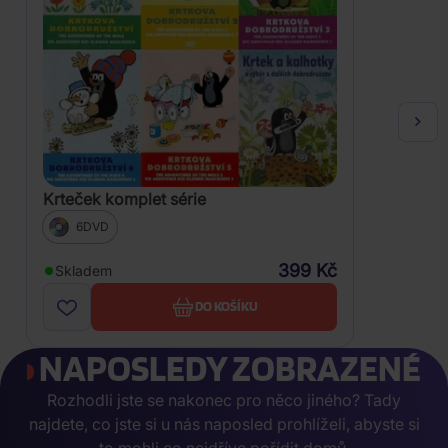
Krteček komplet série
6DVD
399 Kč
Skladem
DO KOŠÍKU
NAPOSLEDY ZOBRAZENÉ
Rozhodli jste se nakonec pro něco jiného? Tady
najdete, co jste si u nás naposled prohlíželi, abyste si
to mohli co nejdříve pořídit domů.