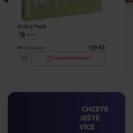
Anča a Pepík
DVD
129 Kč
Nedostupné
HLÍDAT DOSTUPNOST
CHCETE
JEŠTĚ
VÍCE