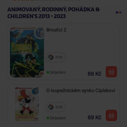
ANIMOVANÝ, RODINNÝ, POHÁDKA &
CHILDREN'S 2013 - 2023
Broučci 2
DVD
Skladem
69 Kč
O loupežnickém synku Cipískovi
DVD
69 Kč
Skladem