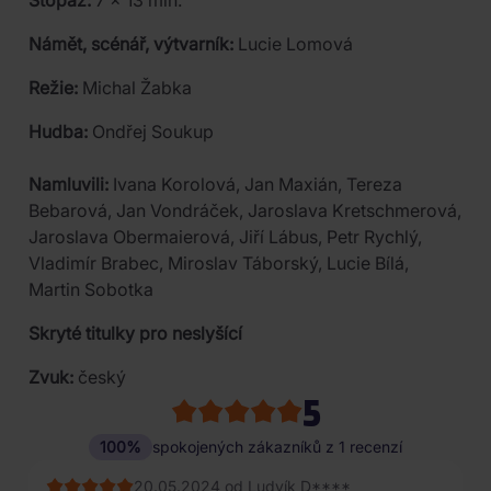
Stopáž:
7 x 13 min.
Námět, scénář, výtvarník:
Lucie Lomová
Režie:
Michal Žabka
Hudba:
Ondřej Soukup
Namluvili:
Ivana Korolová, Jan Maxián, Tereza
Bebarová, Jan Vondráček, Jaroslava Kretschmerová,
Jaroslava Obermaierová, Jiří Lábus, Petr Rychlý,
Vladimír Brabec, Miroslav Táborský, Lucie Bílá,
Martin Sobotka
Skryté titulky pro neslyšící
Zvuk:
český
5
100%
spokojených zákazníků z 1 recenzí
20.05.2024 od Ludvík D****