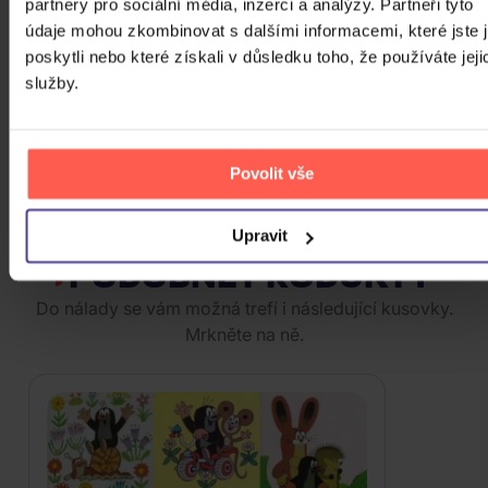
partnery pro sociální média, inzerci a analýzy. Partneři tyto
údaje mohou zkombinovat s dalšími informacemi, které jste 
poskytli nebo které získali v důsledku toho, že používáte jeji
služby.
DVD
Skladem
69 Kč
Povolit vše
ZOBRAZIT VŠECHNY
Upravit
PODOBNÉ PRODUKTY
Do nálady se vám možná trefí i následující kusovky.
Mrkněte na ně.