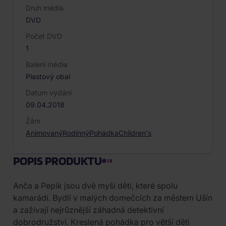
Druh média
DVD
Počet DVD
1
Balení média
Plastový obal
Datum vydání
09.04.2018
Žánr
Animovaný
Rodinný
Pohádka
Children's
POPIS PRODUKTU
Anča a Pepík jsou dvě myší děti, které spolu
kamarádí. Bydlí v malých domečcích za městem Ušín
a zažívají nejrůznější záhadná detektivní
dobrodružství. Kreslená pohádka pro větší děti