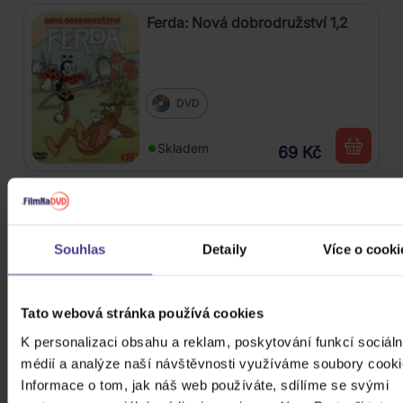
Ferda: Nová dobrodružství 1,2
DVD
Skladem
69 Kč
Anděl Páně 2
Souhlas
Detaily
Více o cooki
DVD
Tato webová stránka používá cookies
K personalizaci obsahu a reklam, poskytování funkcí sociáln
Skladem
89 Kč
médií a analýze naší návštěvnosti využíváme soubory cooki
Informace o tom, jak náš web používáte, sdílíme se svými
Znovu u Spejbla a Hurvínka 1