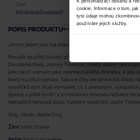
K personalizaci obsahu a re
Žánr
cookie. Informace o tom, jak
Krimi
Drama
Životopisný
tyto údaje mohou zkombinovat
používáte jejich služby.
POPIS PRODUKTU
Jenom jeden pes má právo vést smečku. A jenom jeden muž
Narodit se příliš bohatý přináší všude na světě stejnou 
Devatenáctiletý Johnny Truelove, mladý dealer rekrutující 
jeho okolí vnímalo jako nesmlouvavého drsňáka, a aby si
který mu dluží peníze. Takové činy ale americké úřady n
mladíčků nyní musí vymyslet, co s uneseným, sympatickým 
špatná a ještě horší? V kriminálním dramatu režiséra Nic
netradiční herecké úloze hudební superidol Justin Timber
Orig. název: Alpha Dog
Žánr:
krimi drama
Režie:
Nick Cassavetes