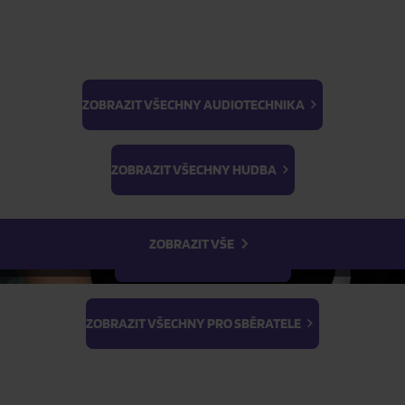
ZOBRAZIT VŠECHNY AUDIOTECHNIKA
BTS
Light Stick & Keyring
ZOBRAZIT VŠECHNY HUDBA
Stray Kids
ZOBRAZIT VŠE
ZOBRAZIT VŠECHNY FILMY
ŽÁDOST O TELEFONICKOU OBJEDNÁVKU
ZOBRAZIT VŠECHNY PRO SBĚRATELE
Parametry produktu