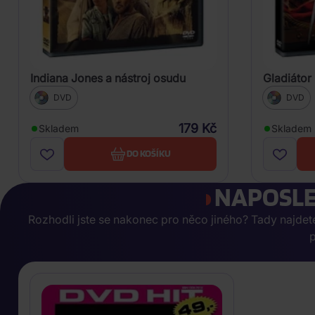
Indiana Jones a nástroj osudu
Gladiátor 
DVD
DVD
179 Kč
Skladem
Skladem
DO KOŠÍKU
NAPOSLE
Rozhodli jste se nakonec pro něco jiného? Tady najdete, 
p