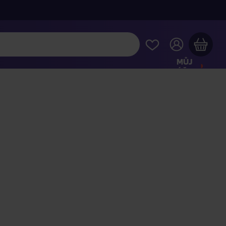
MŮJ
ÚČET
Váš nákupní košík je prázdný
HLÉDNĚTE SI NEJOBLÍBENĚJŠÍ PRODUKTY
kupte ještě za
2 000 Kč
a dopravu máte zdarma
Pokračovat v nákupu