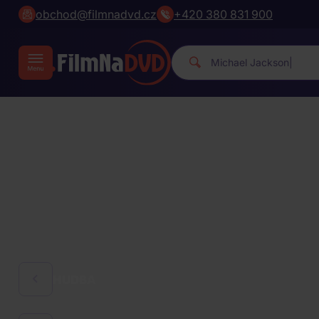
obchod@filmnadvd.cz
+420 380 831 900
|
HUDBA