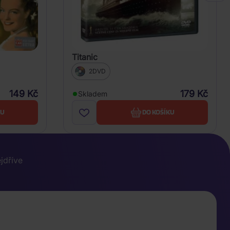
Titanic
2DVD
149 Kč
179 Kč
Skladem
KU
DO KOŠÍKU
ejdříve