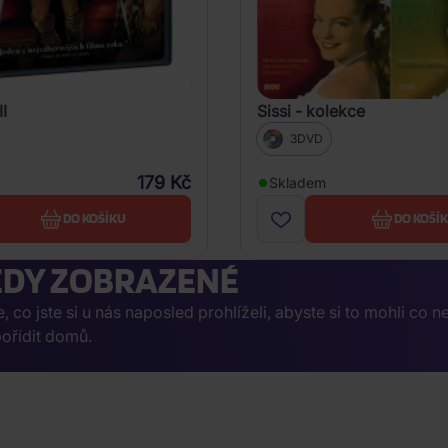
II
Sissi - kolekce
3DVD
179 Kč
Skladem
DO KOŠÍKU
DO KOŠÍ
DY ZOBRAZENÉ
co jste si u nás naposled prohlíželi, abyste si to mohli co n
ořídit domů.