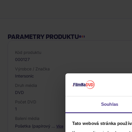
PARAMETRY PRODUKTU
Kód produktu
000127
Výrobce / Značka
Intersonic
Druh média
DVD
Počet DVD
Souhlas
1
Balení média
Tato webová stránka použív
Pošetka (papírový
…
Více