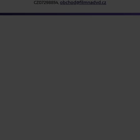
CZ07298854,
obchod@filmnadvd.cz