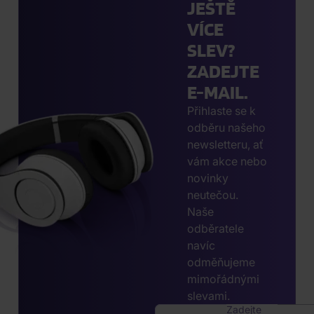
JEŠTĚ
VÍCE
SLEV?
ZADEJTE
E-MAIL.
Přihlaste se k
odběru našeho
newsletteru, ať
vám akce nebo
novinky
neutečou.
Naše
odběratele
navíc
odměňujeme
mimořádnými
slevami.
Zadejte