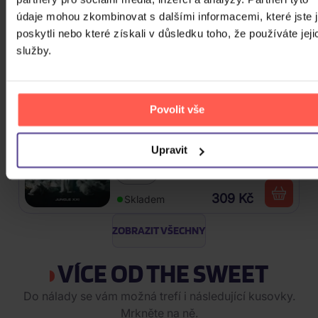
údaje mohou zkombinovat s dalšími informacemi, které jste 
Linkin Park: From Zero (Coloured
poskytli nebo které získali v důsledku toho, že používáte jeji
Blue Vinyl)
služby.
Vinyl
589 Kč
Skladem
Povolit vše
Traktor: Jungle XXI
Upravit
CD
309 Kč
Skladem
ZOBRAZIT VŠECHNY
VÍCE OD THE SWEET
Do nálady se vám možná trefí i následující kusovky.
Mrkněte na ně.