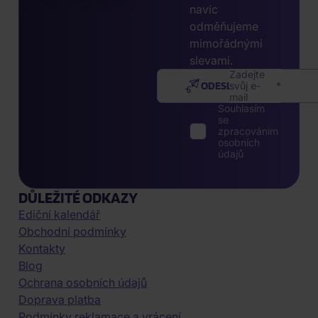
navíc
odměňujeme
mimořádnými
slevami.
Zadejte
ODESLAT
svůj e-
mail
Souhlasím
se
zpracováním
osobních
údajů
DŮLEŽITÉ ODKAZY
Ediční kalendář
Obchodní podmínky
Kontakty
Blog
Ochrana osobních údajů
Doprava platba
Podmínky reklamace a vrácení