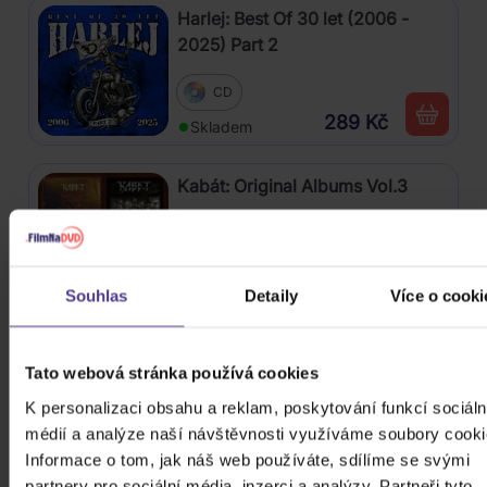
Harlej: Best Of 30 let (2006 -
2025) Part 2
CD
289 Kč
Skladem
Kabát: Original Albums Vol.3
4CD
439 Kč
Skladem
Souhlas
Detaily
Více o cooki
Mišík Vladimír: Vteřiny, měsíce a
Tato webová stránka používá cookies
roky
K personalizaci obsahu a reklam, poskytování funkcí sociáln
CD
médií a analýze naší návštěvnosti využíváme soubory cooki
385 Kč
Informace o tom, jak náš web používáte, sdílíme se svými
Skladem
partnery pro sociální média, inzerci a analýzy. Partneři tyto