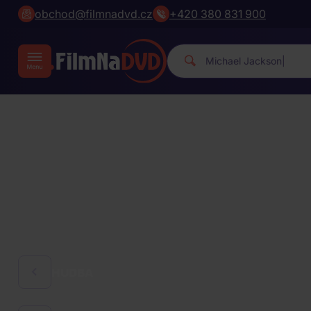
obchod@filmnadvd.cz
+420 380 831 900
Mi
|
HUDBA