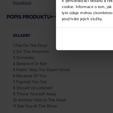
K personalizaci obsahu a re
Nickelback
cookie. Informace o tom, jak
tyto údaje mohou zkombinovat
POPIS PRODUKTU
používáte jejich služby.
SKLADBY
1 Flat On The Floor
2 Do This Anymore
3 Someday
4 Believe It Or Not
5 Feelin' Way Too Damn Good
6 Because Of You
7 Figured You Out
8 Should've Listened
9 Throw Yourself Away
10 Another Hole In The Head
11 See You At The Show