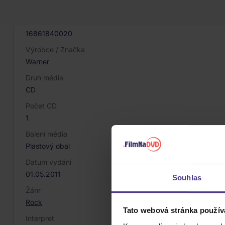
017946
EAN
16861840020
Výrobce / Značka
Warner
Druh média
CD
Počet CD
1
Balení média
Plastový obal
Datum vydání
01.05.2011
Souhlas
Žánr
Rock
Tato webová stránka použív
Interpret