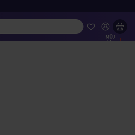
MŮJ
ÚČET
Váš nákupní košík je prázdný
HLÉDNĚTE SI NEJOBLÍBENĚJŠÍ PRODUKTY
kupte ještě za
2 000 Kč
a dopravu máte zdarma
Pokračovat v nákupu