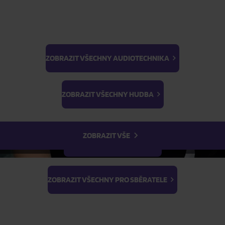
ZOBRAZIT VŠECHNY AUDIOTECHNIKA
BTS
ŽÁDOST O TELEFONICKOU OBJEDNÁVKU
Light Stick & Keyring
ZOBRAZIT VŠECHNY HUDBA
Stray Kids
Parametry produktu
ZOBRAZIT VŠE
Popis produktu
ZOBRAZIT VŠECHNY FILMY
ZOBRAZIT VŠECHNY PRO SBĚRATELE