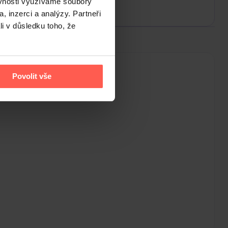
ěvnosti využíváme soubory
, inzerci a analýzy. Partneři
li v důsledku toho, že
Povolit vše