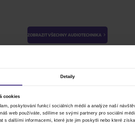
ZOBRAZIT VŠECHNY AUDIOTECHNIKA
BTS
Light Stick & Keyring
ZOBRAZIT VŠECHNY HUDBA
Stray Kids
Detaily
ZOBRAZIT VŠE
ZOBRAZIT VŠECHNY FILMY
á cookies
klam, poskytování funkcí sociálních médií a analýze naší návšt
ZOBRAZIT VŠECHNY PRO SBĚRATELE
 náš web používáte, sdílíme se svými partnery pro sociální média
 s dalšími informacemi, které jste jim poskytli nebo které získa