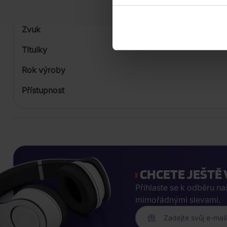
Počet Platform Album
Zvuk
Titulky
Rok výroby
Přístupnost
CHCETE JEŠTĚ 
Přihlaste se k odběru n
mimořádnými slevami.
Zadejte svůj e-mail