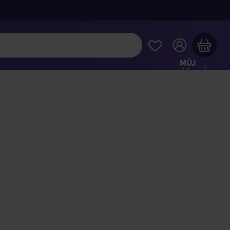
MŮJ
ÚČET
Váš nákupní košík je prázdný
HLÉDNĚTE SI NEJOBLÍBENĚJŠÍ PRODUKTY
kupte ještě za
2 000 Kč
a dopravu máte zdarma
Pokračovat v nákupu