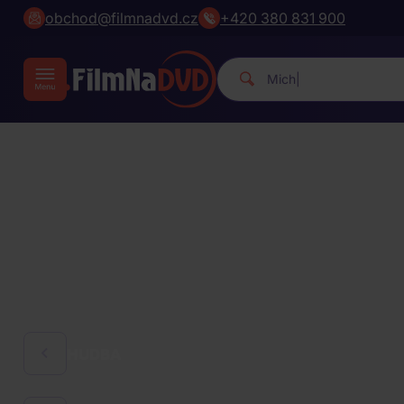
obchod@filmnadvd.cz
+420 380 831 900
Michael Jackson.
|
HUDBA