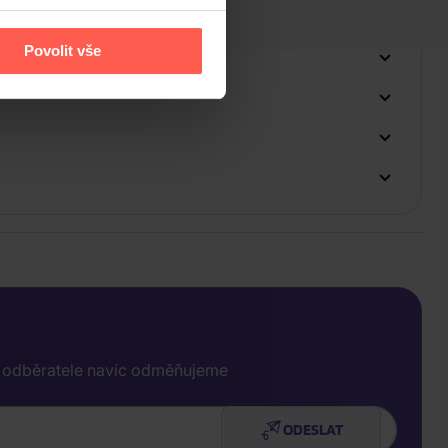
Povolit vše
e odběratele navíc odměňujeme
ODESLAT