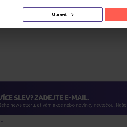
Upravit
VÍCE SLEV? ZADEJTE E-MAIL.
ašeho newsletteru, ať vám akce nebo novinky neutečou. Naš