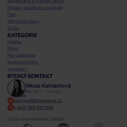
Reklamace a vrácení zboží
Zásady používání cookies
Faq
Věrnostní slevy
O nás
KATEGORIE
Hudba
Filmy
Pro sběratele
Audiotechnika
Vouchery
RYCHLÝ KONTAKT
Nikola Kamlachová
(Po-Pa, 7 - 15 hod.)
obchod@filmnadvd.cz
+420 380 831 900
Jsme dodavatelem značek: