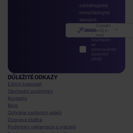
odměňujeme
mimořádnými
slevami.
Zadejte
ODESLAT
svůj e-
mail
Souhlasím
se
zpracováním
osobních
údajů
DŮLEŽITÉ ODKAZY
Ediční kalendář
Obchodní podmínky
Kontakty
Blog
Ochrana osobních údajů
Doprava platba
Podmínky reklamace a vrácení