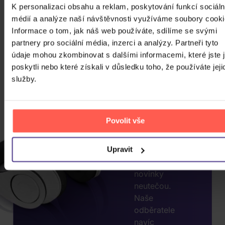
K personalizaci obsahu a reklam, poskytování funkcí sociáln
médií a analýze naší návštěvnosti využíváme soubory cooki
Informace o tom, jak náš web používáte, sdílíme se svými
CHCETE
partnery pro sociální média, inzerci a analýzy. Partneři tyto
JEŠTĚ
údaje mohou zkombinovat s dalšími informacemi, které jste 
VÍCE
poskytli nebo které získali v důsledku toho, že používáte jeji
SLEV?
služby.
ZADEJTE
E-MAIL.
Povolit vše
Přihlaste se k
odběru našeho
newsletteru, ať
Upravit
vám akce nebo
novinky
neutečou.
Naše
odběratele
navíc