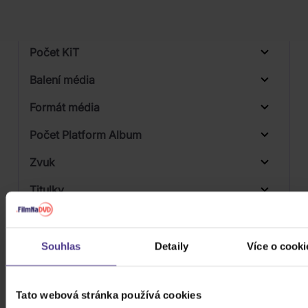
Počet vinyl
Počet KiT
Balení média
Formát média
Počet Platform Album
Zvuk
Titulky
Rok výroby
Přístupnost
Souhlas
Detaily
Více o cooki
Tato webová stránka používá cookies