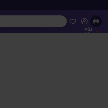
MŮJ
ÚČET
Váš nákupní košík je prázdný
HLÉDNĚTE SI NEJOBLÍBENĚJŠÍ PRODUKTY
kupte ještě za
2 000 Kč
a dopravu máte zdarma
Pokračovat v nákupu