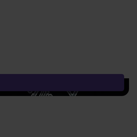
Vyčistit vše
Řadit od:
Nejoblíbenějšího
Zobrazení