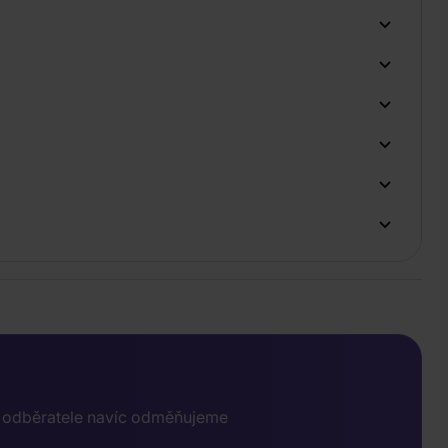
e odběratele navíc odměňujeme