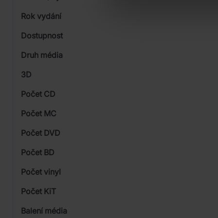
Rok vydání
Folk, World, & Country
Od
Dostupnost
Hip Hop
Universal
Druh média
Skladem
3D
Počet CD
CD
Počet MC
Počet DVD
1
Počet BD
Počet vinyl
Počet KiT
Balení média