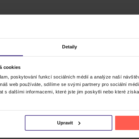
330 Kč
 do 3 dnů
HLÍDAT DOSTUPNOST
Detaily
á cookies
klam, poskytování funkcí sociálních médií a analýze naší návšt
 náš web používáte, sdílíme se svými partnery pro sociální média
 s dalšími informacemi, které jste jim poskytli nebo které získa
Cena do
Upravit