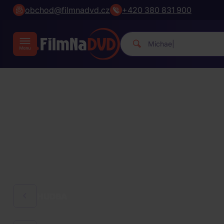
obchod@filmnadvd.cz
+420 380 831 900
Michael Jackson.
|
HUDBA