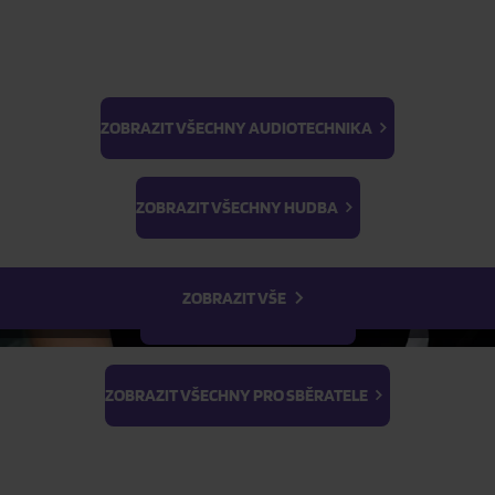
ZOBRAZIT VŠECHNY AUDIOTECHNIKA
BTS
Light Stick & Keyring
ZOBRAZIT VŠECHNY HUDBA
Stray Kids
ZOBRAZIT VŠE
ZOBRAZIT VŠECHNY FILMY
ZOBRAZIT VŠECHNY PRO SBĚRATELE
rial By Fire