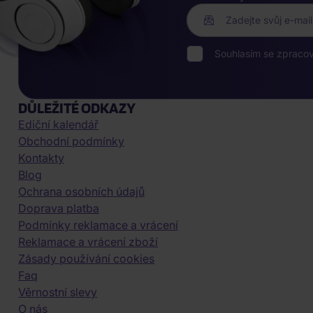
Zadejte svůj e-mail
Souhlasím se zpraco
DŮLEŽITÉ ODKAZY
Ediční kalendář
Obchodní podmínky
Kontakty
Blog
Ochrana osobních údajů
Doprava platba
Podmínky reklamace a vrácení
Reklamace a vrácení zboží
Zásady používání cookies
Faq
Věrnostní slevy
O nás