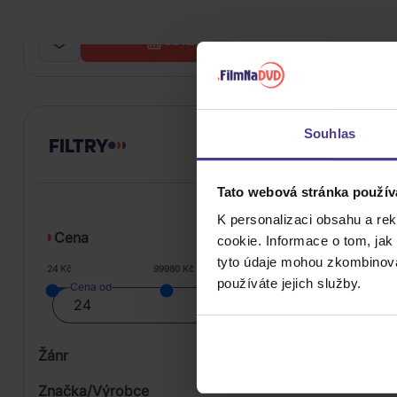
269 Kč
Skladem
Dostupné
DO KOŠÍKU
Souhlas
FILTRY
Tato webová stránka použív
K personalizaci obsahu a re
Cena
cookie. Informace o tom, jak
tyto údaje mohou zkombinovat
24 Kč
99980 Kč
používáte jejich služby.
Cena od
Žánr
Značka/Výrobce