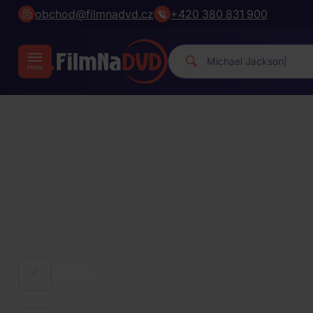
obchod@filmnadvd.cz
+420 380 831 900
Michael Ja
|
HUDBA