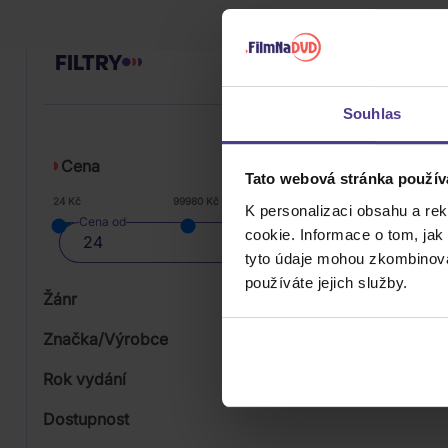
FILTRY
Souhlas
Cena
Tato webová stránka použív
24 Kč
99980 Kč
K personalizaci obsahu a re
Cena od
cookie. Informace o tom, jak
tyto údaje mohou zkombinovat
používáte jejich služby.
Žánr
Značka/Výrobce
Rok vydání
Classical
Od
Dostupnost
Supraphon