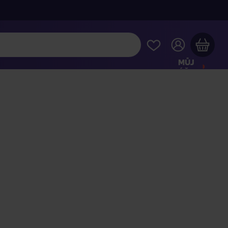
MŮJ
ÚČET
Váš nákupní košík je prázdný
HLÉDNĚTE SI NEJOBLÍBENĚJŠÍ PRODUKTY
kupte ještě za
2 000 Kč
a dopravu máte zdarma
Pokračovat v nákupu