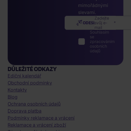
mimořádnými
slevami.
Zadejte
ODESLAT
svůj e-
mail
Souhlasím
se
zpracováním
osobních
údajů
DŮLEŽITÉ ODKAZY
Ediční kalendář
Obchodní podmínky
Kontakty
Blog
Ochrana osobních údajů
Doprava platba
Podmínky reklamace a vrácení
Reklamace a vrácení zboží