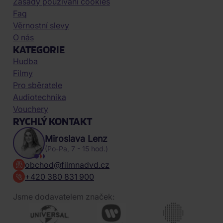
Zásady používání cookies
Faq
Věrnostní slevy
O nás
KATEGORIE
Hudba
Filmy
Pro sběratele
Audiotechnika
Vouchery
RYCHLÝ KONTAKT
Miroslava Lenz
(Po-Pa, 7 - 15 hod.)
obchod@filmnadvd.cz
+420 380 831 900
Jsme dodavatelem značek: