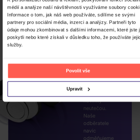
médií a analýze naší návštěvnosti využíváme soubory cooki
CHCETE
Informace o tom, jak náš web používáte, sdílíme se svými
JEŠTĚ
partnery pro sociální média, inzerci a analýzy. Partneři tyto
údaje mohou zkombinovat s dalšími informacemi, které jste 
VÍCE
poskytli nebo které získali v důsledku toho, že používáte jeji
SLEV?
služby.
ZADEJTE
E-MAIL.
Přihlaste se k
Povolit vše
odběru našeho
newsletteru, ať
Upravit
vám akce nebo
novinky
neutečou.
Naše
odběratele
navíc
odměňujeme