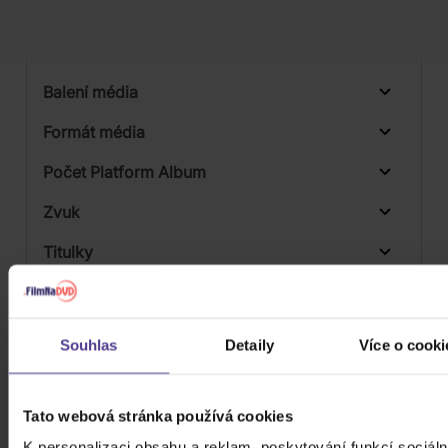
Počet vinyl
Počet KiT
Balení média
Formát média
Počet Platform Album
Zvuk
Titulky
Rok výroby
Přístupnost
Souhlas
Detaily
Více o cooki
Tato webová stránka používá cookies
K personalizaci obsahu a reklam, poskytování funkcí sociáln