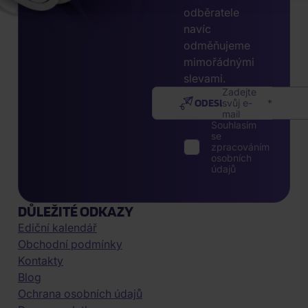
odběratele
navíc
odměňujeme
mimořádnými
slevami.
Zadejte
ODESLAT
svůj e-
mail
Souhlasím
se
zpracováním
osobních
údajů
DŮLEŽITÉ ODKAZY
Ediční kalendář
Obchodní podmínky
Kontakty
Blog
Ochrana osobních údajů