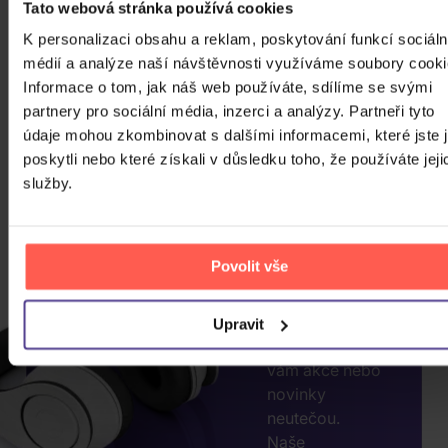
Tato webová stránka používá cookies
K personalizaci obsahu a reklam, poskytování funkcí sociáln
médií a analýze naší návštěvnosti využíváme soubory cooki
Informace o tom, jak náš web používáte, sdílíme se svými
partnery pro sociální média, inzerci a analýzy. Partneři tyto
CHCETE
údaje mohou zkombinovat s dalšími informacemi, které jste 
JEŠTĚ
poskytli nebo které získali v důsledku toho, že používáte jeji
VÍCE
služby.
SLEV?
ZADEJTE
E-MAIL.
Povolit vše
Přihlaste se k
odběru našeho
Upravit
newsletteru, ať
vám akce nebo
novinky
neutečou.
Naše