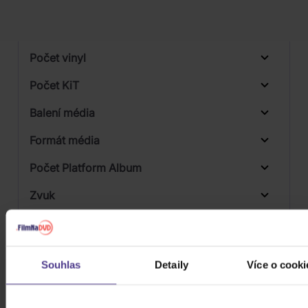
Počet DVD
Počet BD
Počet vinyl
Počet KiT
Balení média
Formát média
Počet Platform Album
Zvuk
Titulky
Rok výroby
Souhlas
Detaily
Více o cooki
Přístupnost