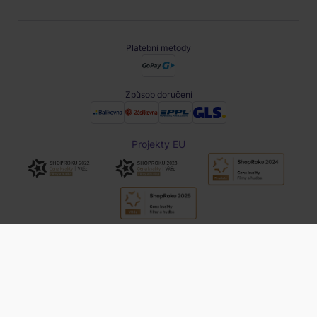
Platební metody
Způsob doručení
Projekty EU
obchod@filmnadvd.cz
+420 380 831 900
Provozovatel webu: Daniel Shopping s.r.o., Trocnovská 1060,
Trhové Sviny, 374 01, IČO: 07298854, DIČ:
CZ07298854,
obchod@filmnadvd.cz