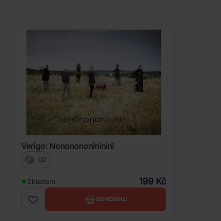
Verigo: Nononononininini
CD
199 Kč
Skladem
DO KOŠÍKU