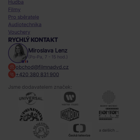
Hudba
Filmy
Pro sběratele
Audiotechnika
Vouchery
RYCHLÝ KONTAKT
Miroslava Lenz
(Po-Pa, 7 - 15 hod.)
obchod@filmnadvd.cz
+420 380 831 900
Jsme dodavatelem značek:
a dalších ...