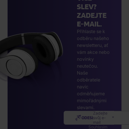
SLEV?
ZADEJTE
E-MAIL.
Přihlaste se k
odběru našeho
newsletteru, ať
vám akce nebo
novinky
neutečou.
Naše
odběratele
navíc
odměňujeme
mimořádnými
slevami.
Zadejte
ODESLAT
svůj e-
mail
Souhlasím