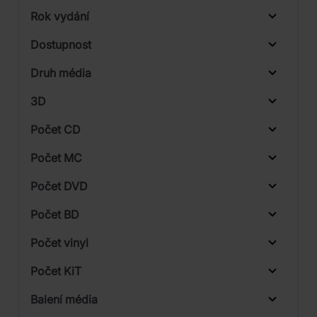
Rok vydání
Jazz
Od
Do
Dostupnost
Supraphon
Druh média
Skladem
3D
Počet CD
CD
Počet MC
Počet DVD
1
Počet BD
Počet vinyl
Počet KiT
Balení média