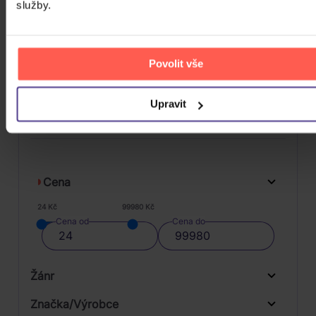
služby.
DO KOŠÍKU
Povolit vše
FILTRY
Upravit
Cena
24 Kč
99980 Kč
Cena od
Cena do
Žánr
Značka/Výrobce