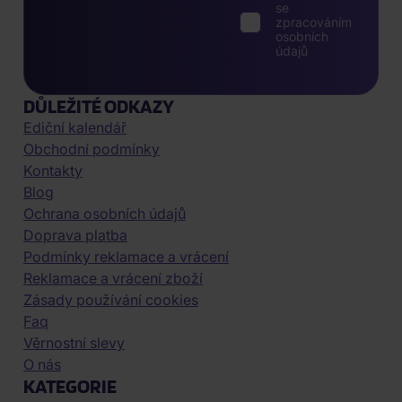
se
zpracováním
osobních
údajů
DŮLEŽITÉ ODKAZY
Ediční kalendář
Obchodní podmínky
Kontakty
Blog
Ochrana osobních údajů
Doprava platba
Podmínky reklamace a vrácení
Reklamace a vrácení zboží
Zásady používání cookies
Faq
Věrnostní slevy
O nás
KATEGORIE