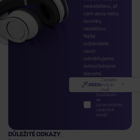
newsletteru, ať
vám akce nebo
novinky
neutečou.
Naše
odběratele
navíc
odměňujeme
mimořádnými
slevami.
Zadejte
ODESLAT
svůj e-
mail
Souhlasím
se
zpracováním
osobních
údajů
DŮLEŽITÉ ODKAZY