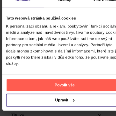
3D
Počet CD
CD
Tato webová stránka používá cookies
Počet MC
K personalizaci obsahu a reklam, poskytování funkcí sociáln
Počet DVD
médií a analýze naší návštěvnosti využíváme soubory cooki
1
Informace o tom, jak náš web používáte, sdílíme se svými
Počet BD
partnery pro sociální média, inzerci a analýzy. Partneři tyto
údaje mohou zkombinovat s dalšími informacemi, které jste 
Počet vinyl
poskytli nebo které získali v důsledku toho, že používáte jeji
Počet KiT
služby.
Balení média
Formát média
Povolit vše
Počet Platform Album
Digipack
Upravit
Zvuk
Titulky