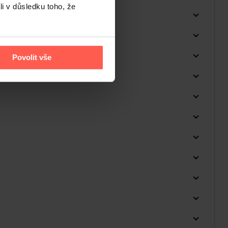
li v důsledku toho, že
Povolit vše
Do