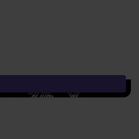
Vyčistit vše
Řadit od:
Nejoblíbenějšího
Zobrazení