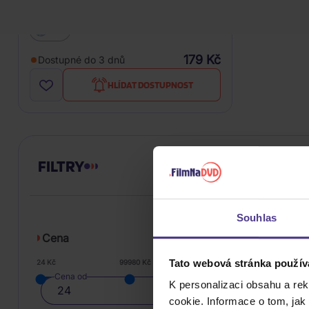
Verona: Meziprostor
CD
179 Kč
Dostupné do 3 dnů
HLÍDAT DOSTUPNOST
FILTRY
Souhlas
Cena
Tato webová stránka použív
24 Kč
99980 Kč
Cena od
K personalizaci obsahu a re
cookie. Informace o tom, jak