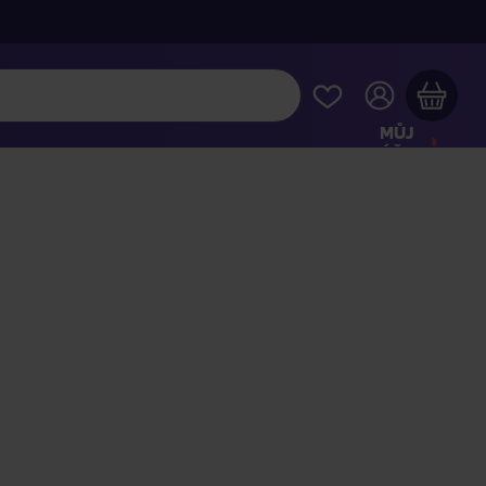
MŮJ
ÚČET
Váš nákupní košík je prázdný
HLÉDNĚTE SI NEJOBLÍBENĚJŠÍ PRODUKTY
kupte ještě za
2 000 Kč
a dopravu máte zdarma
Pokračovat v nákupu