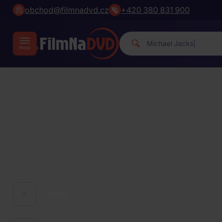
obchod@filmnadvd.cz
+420 380 831 900
Michael J
|
HUDBA