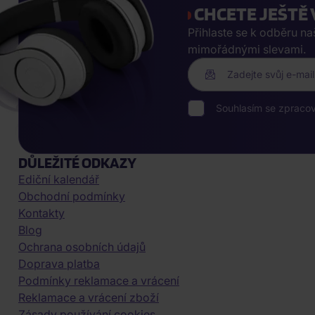
CHCETE JEŠTĚ 
Přihlaste se k odběru n
mimořádnými slevami.
Zadejte svůj e-mail
Souhlasím se zpraco
DŮLEŽITÉ ODKAZY
Ediční kalendář
Obchodní podmínky
Kontakty
Blog
Ochrana osobních údajů
Doprava platba
Podmínky reklamace a vrácení
Reklamace a vrácení zboží
Zásady používání cookies