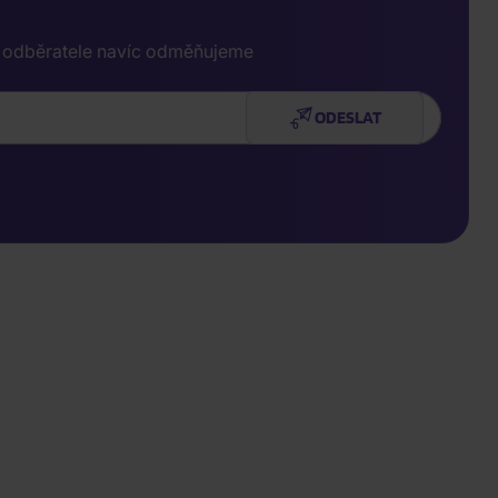
e odběratele navíc odměňujeme
ODESLAT