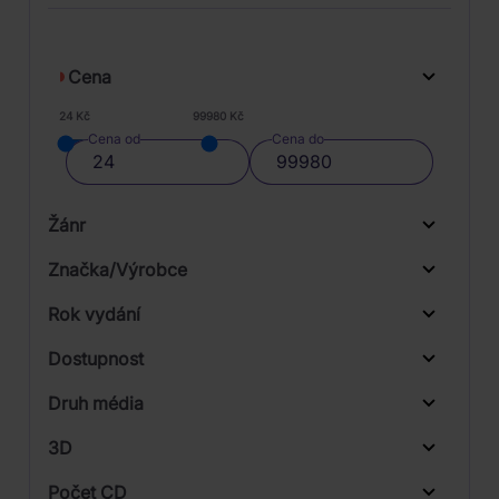
Cena
24 Kč
99980 Kč
Cena od
Cena do
Žánr
Značka/Výrobce
Rok vydání
Blues
Od
Do
Dostupnost
Folk, World, & Country
Multiland
Druh média
Skladem
Funk / Soul
Music on Vinyl
3D
Jazz
Mystic Production
Počet CD