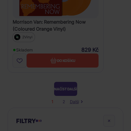
Morrison Van: Remembering Now
(Coloured Orange Vinyl)
2Vinyl
829 Kč
Skladem
DO KOŠÍKU
NAČÍST DALŠÍ
1
2
Další
FILTRY