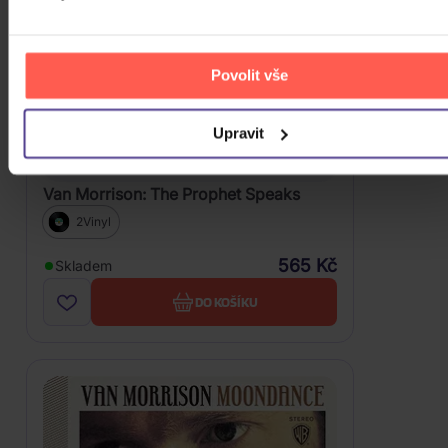
Povolit vše
Upravit
Van Morrison: The Prophet Speaks
2Vinyl
565 Kč
Skladem
DO KOŠÍKU