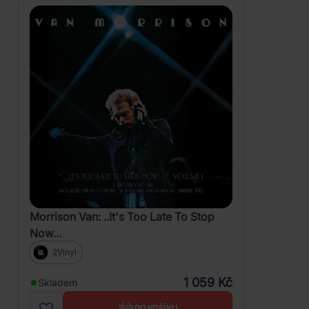
Morrison Van: ..It's Too Late To Stop
Now...
2Vinyl
1 059 Kč
Skladem
DO KOŠÍKU