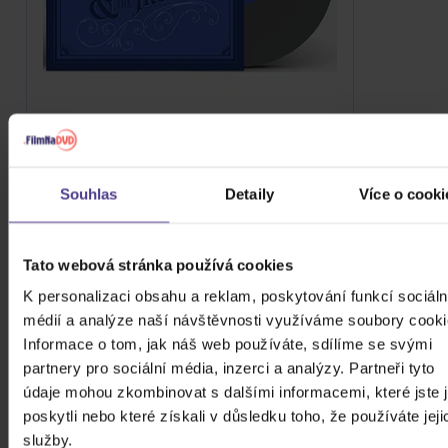
Van Morrison: Three Chords And The
Truth (Coloured Vinyl)
2Vinyl
Souhlas
Detaily
Více o cooki
565 Kč
Do týdne
HLÍDAT DOSTUPNOST
Tato webová stránka používá cookies
K personalizaci obsahu a reklam, poskytování funkcí sociáln
médií a analýze naší návštěvnosti využíváme soubory cooki
Informace o tom, jak náš web používáte, sdílíme se svými
partnery pro sociální média, inzerci a analýzy. Partneři tyto
údaje mohou zkombinovat s dalšími informacemi, které jste 
poskytli nebo které získali v důsledku toho, že používáte jeji
služby.