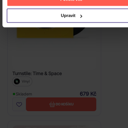
Upravit
Turnstile: Time & Space
Vinyl
679 Kč
Skladem
DO KOŠÍKU