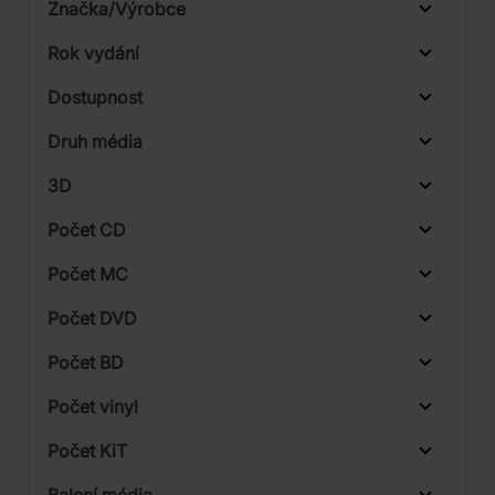
Značka/Výrobce
Rok vydání
Electronic
Od
Do
Dostupnost
Rock
Warner
Druh média
Skladem
3D
Počet CD
CD
Počet MC
Vinyl
Počet DVD
1
Počet BD
Počet vinyl
Počet KiT
Balení média