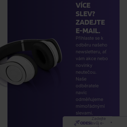
VÍCE
SLEV?
ZADEJTE
E-MAIL.
Přihlaste se k
odběru našeho
newsletteru, ať
vám akce nebo
novinky
neutečou.
Naše
odběratele
navíc
odměňujeme
mimořádnými
slevami.
Zadejte
ODESLAT
svůj e-