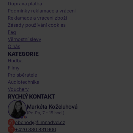
Doprava platba
Podmínky reklamace a vrácení
Reklamace a vrácení zboží
Zásady používání cookies
Faq
Věrnostní slevy
O nás
KATEGORIE
Hudba
Filmy
Pro sběratele
Audiotechnika
Vouchery
RYCHLÝ KONTAKT
Markéta Koželuhová
(Po-Pa, 7 - 15 hod.)
obchod@filmnadvd.cz
+420 380 831 900