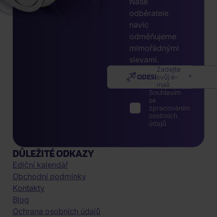
Naše
odběratele
navíc
odměňujeme
mimořádnými
slevami.
Zadejte
ODESLAT
svůj e-
mail
Souhlasím
se
zpracováním
osobních
údajů
DŮLEŽITÉ ODKAZY
Ediční kalendář
Obchodní podmínky
Kontakty
Blog
Ochrana osobních údajů