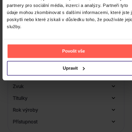
Počet DVD
partnery pro sociální média, inzerci a analýzy. Partneři tyto
1
údaje mohou zkombinovat s dalšími informacemi, které jste 
Počet BD
poskytli nebo které získali v důsledku toho, že používáte jeji
služby.
Počet vinyl
Počet KiT
Balení média
Povolit vše
Formát média
Upravit
Počet Platform Album
Plastový obal
Zvuk
Titulky
Rok výroby
Přístupnost