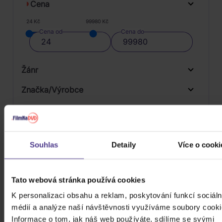
Cena
24 Kč
99980 Kč
Cena od
Cena do
Žánr
Značka/Výrobce
Rok vydání
Hip Hop
Od
Do
Dostupnost
Warner
Souhlas
Detaily
Více o cooki
Druh média
Skladem
3D
Tato webová stránka používá cookies
Počet CD
K personalizaci obsahu a reklam, poskytování funkcí sociáln
CD
médií a analýze naší návštěvnosti využíváme soubory cooki
Počet MC
Informace o tom, jak náš web používáte, sdílíme se svými