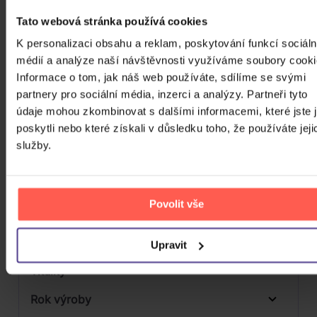
Počet MC
Tato webová stránka používá cookies
K personalizaci obsahu a reklam, poskytování funkcí sociáln
Počet DVD
1
médií a analýze naší návštěvnosti využíváme soubory cooki
Počet BD
Informace o tom, jak náš web používáte, sdílíme se svými
partnery pro sociální média, inzerci a analýzy. Partneři tyto
Počet vinyl
údaje mohou zkombinovat s dalšími informacemi, které jste 
poskytli nebo které získali v důsledku toho, že používáte jeji
Počet KiT
služby.
Balení média
Formát média
Povolit vše
Počet Platform Album
Digipack
Zvuk
Upravit
Titulky
Rok výroby