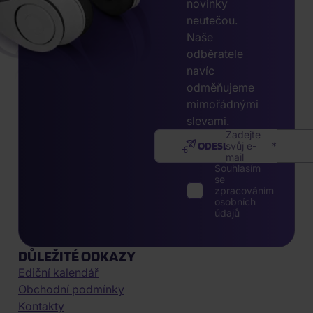
novinky
neutečou.
Naše
odběratele
navíc
odměňujeme
mimořádnými
slevami.
Zadejte
ODESLAT
svůj e-
mail
Souhlasím
se
zpracováním
osobních
údajů
DŮLEŽITÉ ODKAZY
Ediční kalendář
Obchodní podmínky
Kontakty