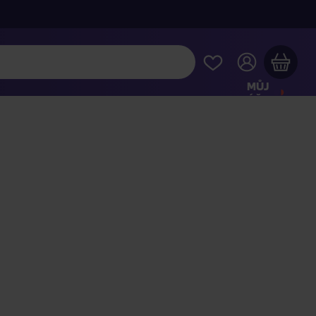
MŮJ
ÚČET
Váš nákupní košík je prázdný
HLÉDNĚTE SI NEJOBLÍBENĚJŠÍ PRODUKTY
kupte ještě za
2 000 Kč
a dopravu máte zdarma
Pokračovat v nákupu