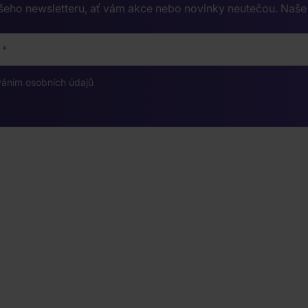
ašeho newsletteru, ať vám akce nebo novinky neutečou. Naš
váním osobních údajů