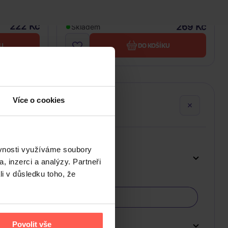
CD
222 Kč
269 Kč
Skladem
U
DO KOŠÍKU
Více o cookies
ěvnosti využíváme soubory
, inzerci a analýzy. Partneři
li v důsledku toho, že
Povolit vše