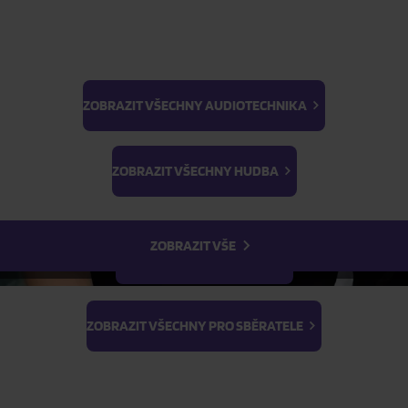
ZOBRAZIT VŠECHNY AUDIOTECHNIKA
BTS
Light Stick & Keyring
ZOBRAZIT VŠECHNY HUDBA
Stray Kids
ZOBRAZIT VŠE
ZOBRAZIT VŠECHNY FILMY
ZOBRAZIT VŠECHNY PRO SBĚRATELE
Style Council: Long Hot S
ncil: Long Hot Summers:
The Story Of The Style Cou
Of The Style Council