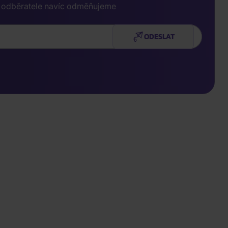
e odběratele navíc odměňujeme
ODESLAT