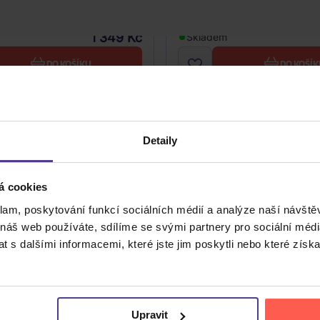
2CD
1 349 Kč
Skladem
DO KOŠÍKU
DO KOŠÍK
Detaily
á cookies
klam, poskytování funkcí sociálních médií a analýze naší návšt
 náš web používáte, sdílíme se svými partnery pro sociální média
 s dalšími informacemi, které jste jim poskytli nebo které získa
Cena do
Upravit