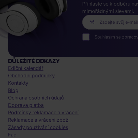
Přihlaste se k odběru n
mimořádnými slevami.
Zadejte svůj e-mail
Souhlasím se zpraco
DŮLEŽITÉ ODKAZY
Ediční kalendář
Obchodní podmínky
Kontakty
Blog
Ochrana osobních údajů
Doprava platba
Podmínky reklamace a vrácení
Reklamace a vrácení zboží
Zásady používání cookies
Faq