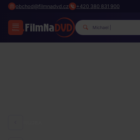
obchod@filmnadvd.cz
+420 380 831 900
Michael Jackson.
|
HUDBA