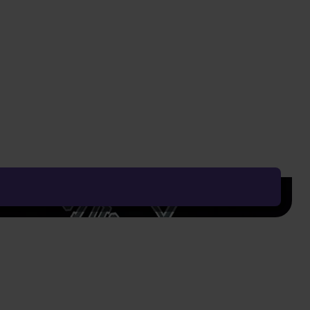
Vyčistit vše
Řadit od:
Nejoblíbenějšího
Zobrazení
ummers:
Style Council: Greatest Hits
ncil