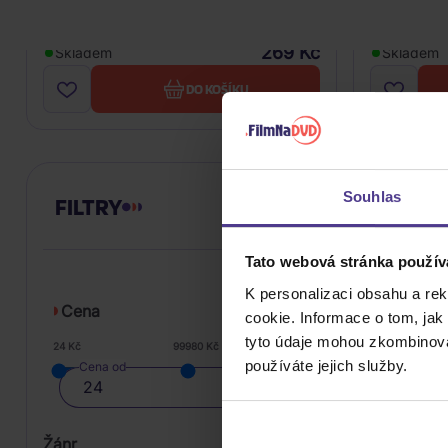
CD
3Vinyl
269 Kč
Skladem
Skladem
DO KOŠÍKU
Souhlas
FILTRY
Tato webová stránka použív
K personalizaci obsahu a re
Cena
cookie. Informace o tom, jak
tyto údaje mohou zkombinovat
24 Kč
99980 Kč
používáte jejich služby.
Cena od
Žánr