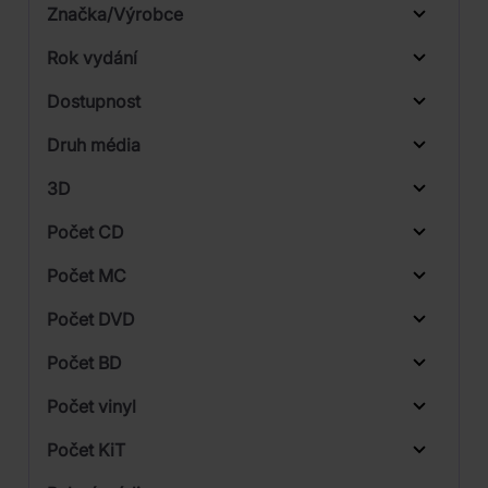
Značka/Výrobce
Rok vydání
Blues
Od
Do
Dostupnost
Funk / Soul
Warner
Druh média
Skladem
Rock
3D
Počet CD
CD
Počet MC
Vinyl
Počet DVD
1
Počet BD
4
Počet vinyl
Počet KiT