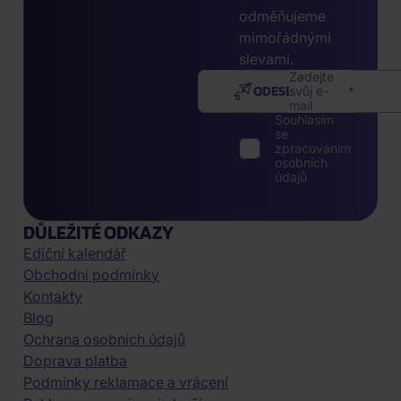
odměňujeme
mimořádnými
slevami.
Zadejte
ODESLAT
svůj e-
mail
Souhlasím
se
zpracováním
osobních
údajů
DŮLEŽITÉ ODKAZY
Ediční kalendář
Obchodní podmínky
Kontakty
Blog
Ochrana osobních údajů
Doprava platba
Podmínky reklamace a vrácení