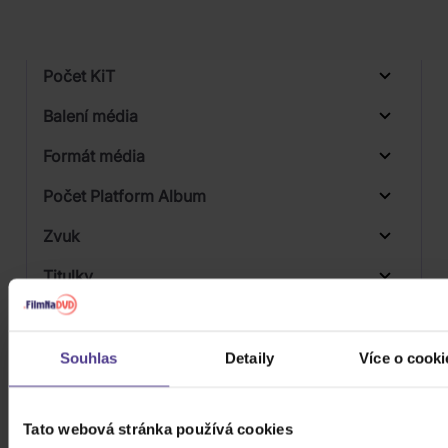
Počet vinyl
Počet KiT
Balení média
Formát média
Počet Platform Album
Zvuk
Titulky
Rok výroby
Přístupnost
Souhlas
Detaily
Více o cooki
Tato webová stránka používá cookies