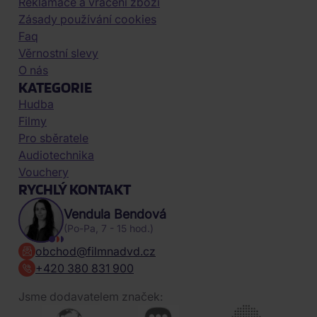
Reklamace a vrácení zboží
Zásady používání cookies
Faq
Věrnostní slevy
O nás
KATEGORIE
Hudba
Filmy
Pro sběratele
Audiotechnika
Vouchery
RYCHLÝ KONTAKT
Vendula Bendová
(Po-Pa, 7 - 15 hod.)
obchod@filmnadvd.cz
+420 380 831 900
Jsme dodavatelem značek: