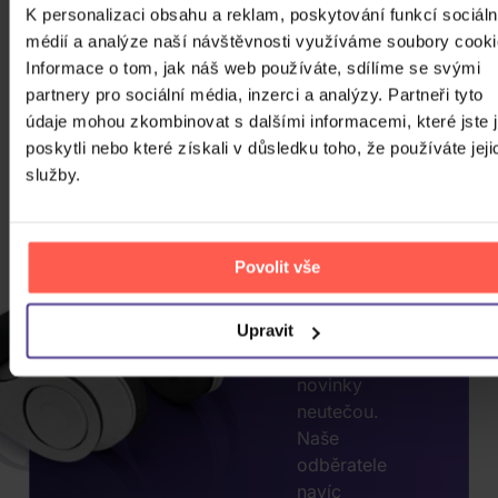
K personalizaci obsahu a reklam, poskytování funkcí sociáln
médií a analýze naší návštěvnosti využíváme soubory cooki
Informace o tom, jak náš web používáte, sdílíme se svými
CHCETE
partnery pro sociální média, inzerci a analýzy. Partneři tyto
JEŠTĚ
údaje mohou zkombinovat s dalšími informacemi, které jste 
VÍCE
poskytli nebo které získali v důsledku toho, že používáte jeji
SLEV?
služby.
ZADEJTE
E-MAIL.
Povolit vše
Přihlaste se k
odběru našeho
newsletteru, ať
Upravit
vám akce nebo
novinky
neutečou.
Naše
odběratele
navíc