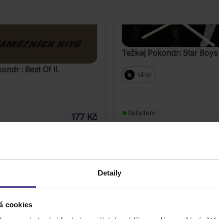
Težkej Pokondr: Star Boys
ondr : Best Of II.
Vinyl
Skladem
177 Kč
DO KOŠÍKU
DO KOŠÍK
Detaily
á cookies