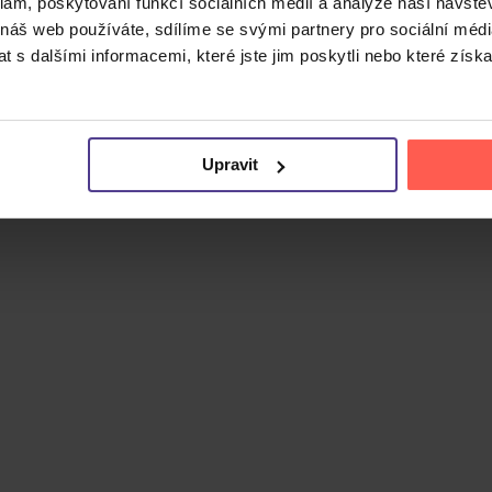
klam, poskytování funkcí sociálních médií a analýze naší návšt
 náš web používáte, sdílíme se svými partnery pro sociální média
 s dalšími informacemi, které jste jim poskytli nebo které získa
Cena do
Upravit