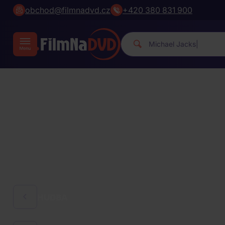
obchod@filmnadvd.cz
+420 380 831 900
Michael Ja
|
HUDBA