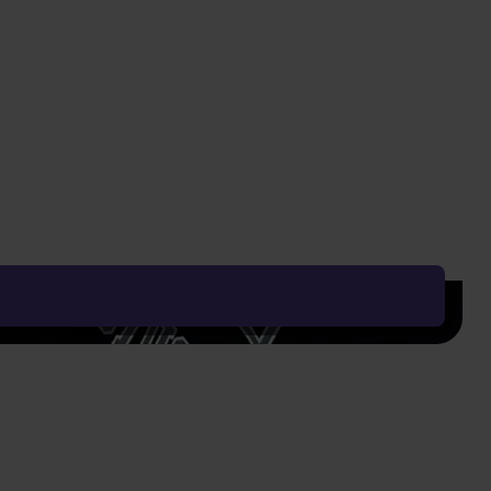
177 Kč
399 Kč
Vyčistit vše
Řadit od:
Nejoblíbenějšího
Zobrazení