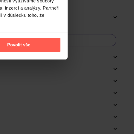
ěvnosti využíváme soubory
, inzerci a analýzy. Partneři
li v důsledku toho, že
Povolit vše
Do