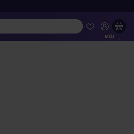
MŮJ
ÚČET
Váš nákupní košík je prázdný
HLÉDNĚTE SI NEJOBLÍBENĚJŠÍ PRODUKTY
kupte ještě za
2 000 Kč
a dopravu máte zdarma
Pokračovat v nákupu