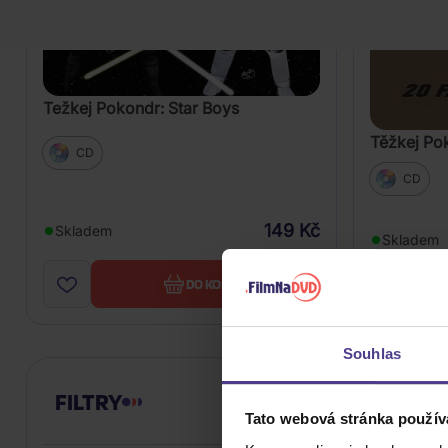
Težkej Pokondr: Star Boys
Těžkej Pok
CD
CD
149 Kč
Skladem
Skladem
DO KOŠÍKU
Souhlas
FILTRY
Tato webová stránka použív