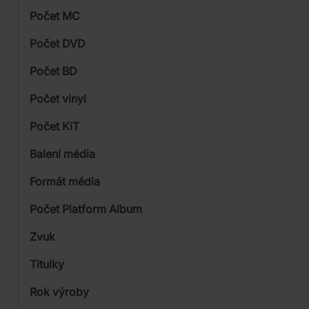
Počet MC
Vinyl
Počet DVD
1
Počet BD
Počet vinyl
Počet KiT
Balení média
1
Formát média
Počet Platform Album
Digipack
Zvuk
LP
Titulky
Rok výroby