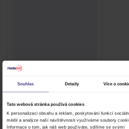
Take That: Nobody Else (Anniversary
Edition, Re-Issue)
Souhlas
Detaily
Více o cooki
Vinyl
489 Kč
Skladem
Tato webová stránka používá cookies
K personalizaci obsahu a reklam, poskytování funkcí sociáln
DO KOŠÍKU
médií a analýze naší návštěvnosti využíváme soubory cooki
Informace o tom, jak náš web používáte, sdílíme se svými