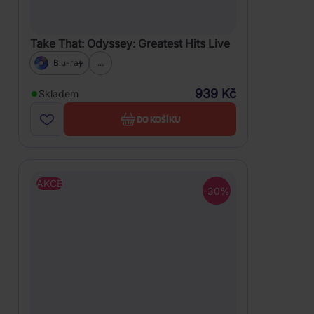
Take That: Odyssey: Greatest Hits Live
Blu-ray
...
939 Kč
Skladem
DO KOŠÍKU
AKCE
-30%