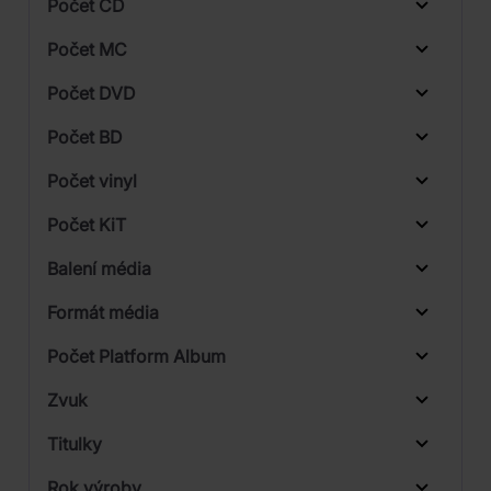
Počet CD
CD
Počet MC
Vinyl
Počet DVD
DVD
1
Počet BD
Blu-ray
2
Počet vinyl
1
Počet KiT
1
Balení média
1
Formát média
2
Počet Platform Album
Plastový obal
Zvuk
LP
Titulky
Rok výroby