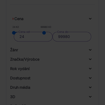
Cena
24 Kč
99980 Kč
Cena od
Cena do
Žánr
Značka/Výrobce
Rok vydání
Electronic
Od
Do
Dostupnost
Funk / Soul
Sony Music
Druh média
Skladem
Pop
Universal
3D
Rock