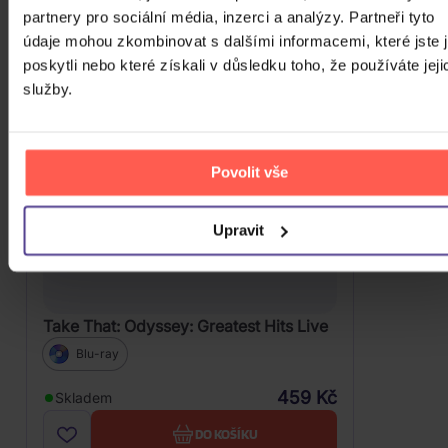
partnery pro sociální média, inzerci a analýzy. Partneři tyto
údaje mohou zkombinovat s dalšími informacemi, které jste 
poskytli nebo které získali v důsledku toho, že používáte jeji
služby.
Povolit vše
Upravit
Take That: Odyssey: Greatest Hits Live
Blu-ray
459 Kč
Skladem
DO KOŠÍKU