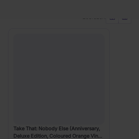
Issue)
Řadit od:
Nejoblíbenějšího
PRODUKTY
Zobrazení
Take That: Nobody Else (Anniversary,
Deluxe Edition, Coloured Orange Vinyl,