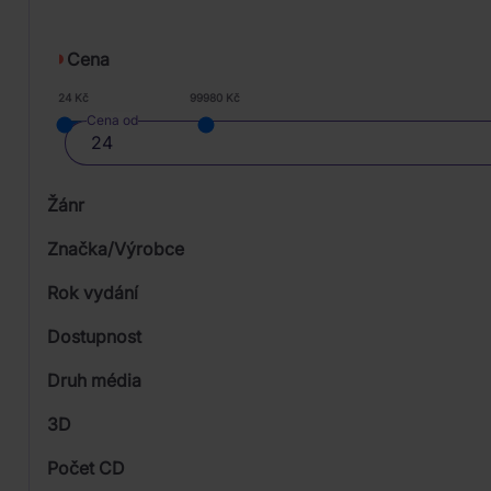
Cena
24 Kč
99980 Kč
Cena od
Žánr
Značka/Výrobce
Rok vydání
Blues
Od
Dostupnost
Pop
Mystic Production
Druh média
Skladem
Rock
Sony Music
3D
Universal
Počet CD
CD