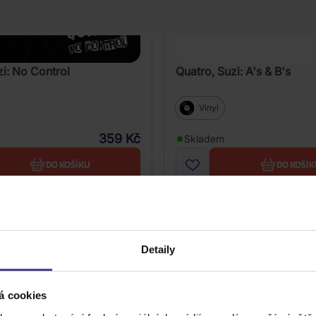
i: No Control
Quatro, Suzi: A's & B's
Vinyl
359 Kč
Skladem
DO KOŠÍKU
DO KOŠÍK
Detaily
á cookies