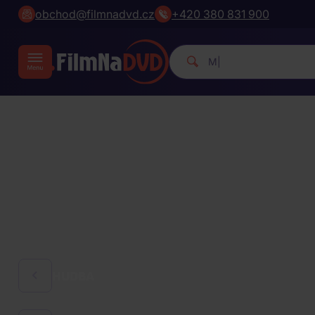
obchod@filmnadvd.cz
+420 380 831 900
Michael Jackson.
|
HUDBA