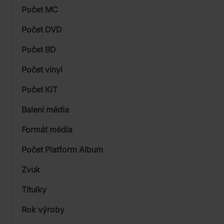
Počet MC
Vinyl
Počet DVD
1
Počet BD
Počet vinyl
Počet KiT
Balení média
1
Formát média
2
Počet Platform Album
Digipack
Zvuk
LP
Titulky
Rok výroby