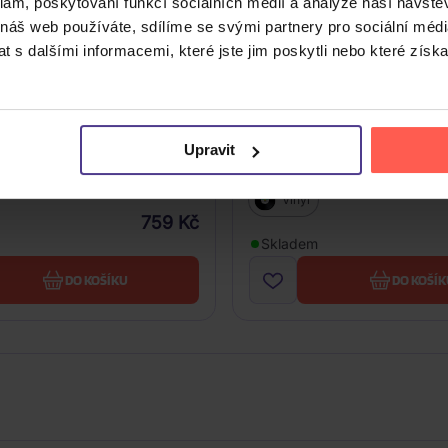
klam, poskytování funkcí sociálních médií a analýze naší návšt
 náš web používáte, sdílíme se svými partnery pro sociální média
 s dalšími informacemi, které jste jim poskytli nebo které získa
t, Quatro Suzi: Face To
Quatro Suzi: Uncovered
Upravit
Vinyl
759 Kč
Skladem
DO KOŠÍKU
DO KOŠÍK