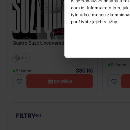
K personalizaci obsahu a re
cookie. Informace o tom, jak
tyto údaje mohou zkombinovat
Tunstall K
používáte jejich služby.
Face
Vinyl
Quatro Suzi: Uncovered
CD
Skladem
330 Kč
Skladem
DO KOŠÍKU
FILTRY