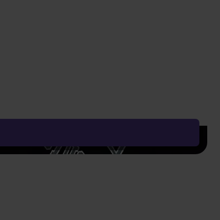
729 Kč
Vyčistit vše
Řadit od:
Nejoblíbenějšího
Zobrazení