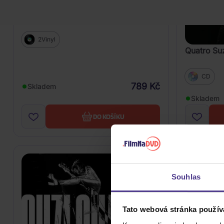
Suzi Quatro: Legend: The Best Of
Suzi Quatro
2Vinyl
Quatro Suz
CD
789 Kč
Skladem
Skladem
DO KOŠÍKU
Souhlas
Tato webová stránka použív