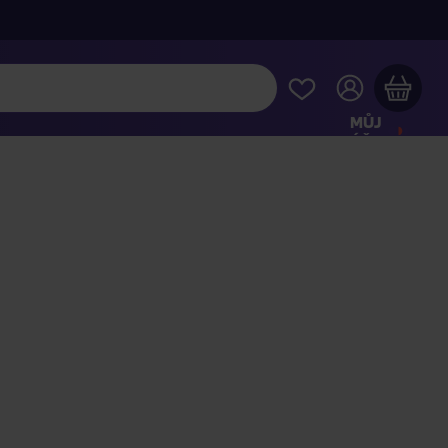
MŮJ
ÚČET
Váš nákupní košík je prázdný
HLÉDNĚTE SI NEJOBLÍBENĚJŠÍ PRODUKTY
kupte ještě za
2 000 Kč
a dopravu máte zdarma
Pokračovat v nákupu