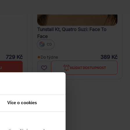
Tunstall Kt, Quatro Suzi: Face To
Face
CD
729 Kč
389 Kč
Do týdne
U
HLÍDAT DOSTUPNOST
Více o cookies