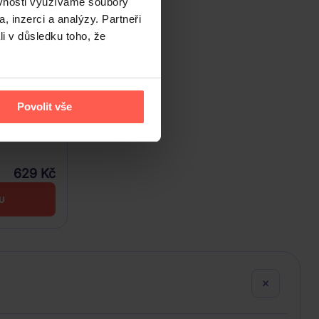
ěvnosti využíváme soubory
, inzerci a analýzy. Partneři
li v důsledku toho, že
Povolit vše
629 Kč
U