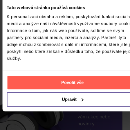
Tato webová stránka používá cookies
K personalizaci obsahu a reklam, poskytování funkcí sociáln
médií a analýze naší návštěvnosti využíváme soubory cooki
Informace o tom, jak náš web používáte, sdílíme se svými
partnery pro sociální média, inzerci a analýzy. Partneři tyto
CHCETE
údaje mohou zkombinovat s dalšími informacemi, které jste 
JEŠTĚ
poskytli nebo které získali v důsledku toho, že používáte jeji
služby.
VÍCE
SLEV?
ZADEJTE
Povolit vše
E-MAIL.
Přihlaste se k
Upravit
odběru našeho
newsletteru, ať
vám akce nebo
novinky