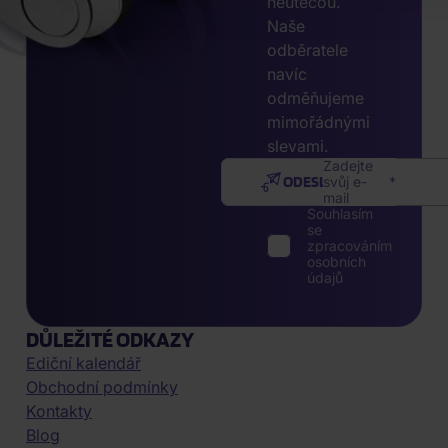
neutečou.
Naše
odběratele
navíc
odměňujeme
mimořádnými
slevami.
Zadejte
ODESLAT
svůj e-
mail
Souhlasím
se
zpracováním
osobních
údajů
DŮLEŽITÉ ODKAZY
Ediční kalendář
Obchodní podmínky
Kontakty
Blog