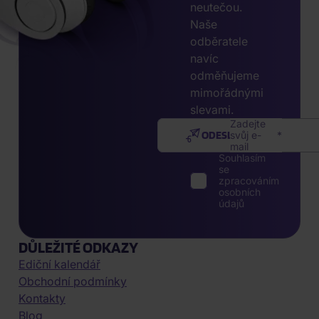
neutečou.
Naše
odběratele
navíc
odměňujeme
mimořádnými
slevami.
Zadejte
ODESLAT
svůj e-
mail
Souhlasím
se
zpracováním
osobních
údajů
DŮLEŽITÉ ODKAZY
Ediční kalendář
Obchodní podmínky
Kontakty
Blog