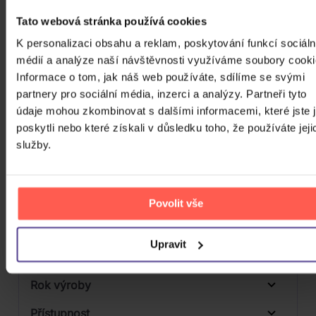
Počet MC
Tato webová stránka používá cookies
Počet DVD
1
K personalizaci obsahu a reklam, poskytování funkcí sociáln
Počet BD
médií a analýze naší návštěvnosti využíváme soubory cooki
Informace o tom, jak náš web používáte, sdílíme se svými
Počet vinyl
partnery pro sociální média, inzerci a analýzy. Partneři tyto
údaje mohou zkombinovat s dalšími informacemi, které jste 
Počet KiT
poskytli nebo které získali v důsledku toho, že používáte jeji
Balení média
služby.
Formát média
Počet Platform Album
Povolit vše
Plastový obal
Zvuk
Upravit
Titulky
Rok výroby
Přístupnost