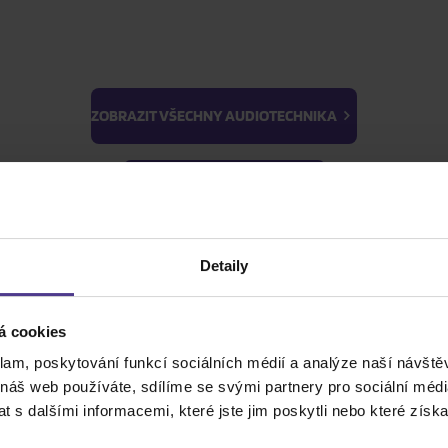
ZOBRAZIT VŠECHNY AUDIOTECHNIKA
BTS
Light Stick & Keyring
ZOBRAZIT VŠECHNY HUDBA
Stray Kids
Detaily
ZOBRAZIT VŠE
ZOBRAZIT VŠECHNY FILMY
á cookies
ZOBRAZIT VŠECHNY PRO SBĚRATELE
klam, poskytování funkcí sociálních médií a analýze naší návšt
 náš web používáte, sdílíme se svými partnery pro sociální média
 s dalšími informacemi, které jste jim poskytli nebo které získa