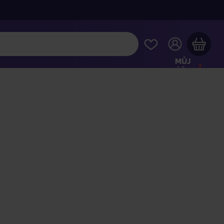
MŮJ
ÚČET
Váš nákupní košík je prázdný
HLÉDNĚTE SI NEJOBLÍBENĚJŠÍ PRODUKTY
kupte ještě za
2 000 Kč
a dopravu máte zdarma
Pokračovat v nákupu