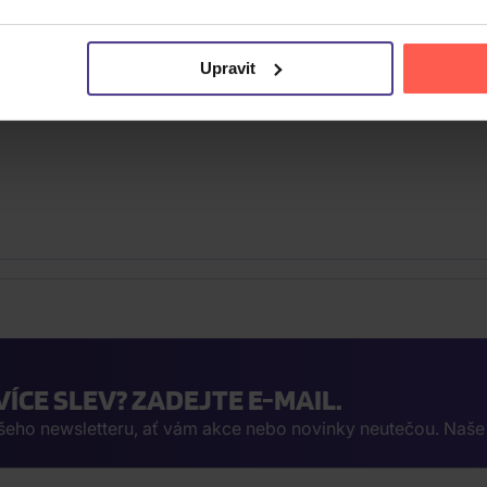
Upravit
VÍCE SLEV? ZADEJTE E-MAIL.
ašeho newsletteru, ať vám akce nebo novinky neutečou. Naš