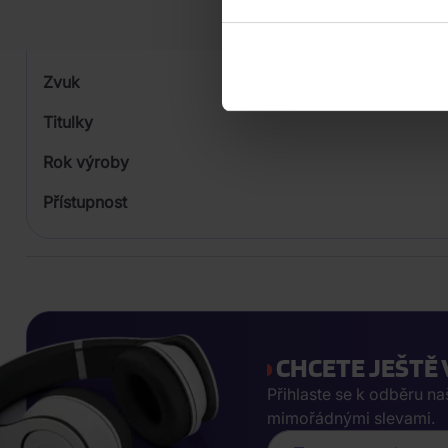
Formát média
Počet Platform Album
Zvuk
Titulky
Rok výroby
Přístupnost
CHCETE JEŠTĚ 
Přihlaste se k odběru n
mimořádnými slevami.