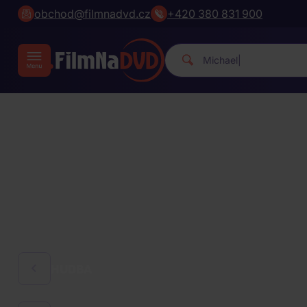
obchod@filmnadvd.cz
+420 380 831 900
Michael Jackson.
|
HUDBA