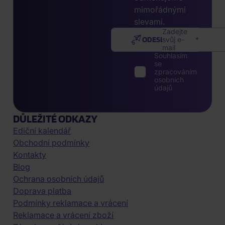
mimořádnými
slevami.
Zadejte
ODESLAT
svůj e-
mail
Souhlasím
se
zpracováním
osobních
údajů
DŮLEŽITÉ ODKAZY
Ediční kalendář
Obchodní podmínky
Kontakty
Blog
Ochrana osobních údajů
Doprava platba
Podmínky reklamace a vrácení
Reklamace a vrácení zboží