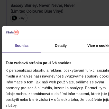
Bassey Shirley: Never, Never, Never
(Limited Coloured Blue Vinyl)
Vinyl
649 Kč
Skladem
DO KOŠÍKU
Souhlas
Detaily
Více o cooki
Tato webová stránka používá cookies
FILTRY
K personalizaci obsahu a reklam, poskytování funkcí sociáln
médií a analýze naší návštěvnosti využíváme soubory cooki
Informace o tom, jak náš web používáte, sdílíme se svými
partnery pro sociální média, inzerci a analýzy. Partneři tyto
Cena
údaje mohou zkombinovat s dalšími informacemi, které jste 
poskytli nebo které získali v důsledku toho, že používáte jeji
24 Kč
99980 Kč
Cena od
Cena do
služby.