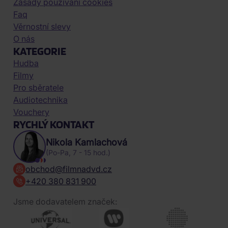
Zásady používání cookies
Faq
Věrnostní slevy
O nás
KATEGORIE
Hudba
Filmy
Pro sběratele
Audiotechnika
Vouchery
RYCHLÝ KONTAKT
Nikola Kamlachová
(Po-Pa, 7 - 15 hod.)
obchod@filmnadvd.cz
+420 380 831 900
Jsme dodavatelem značek: