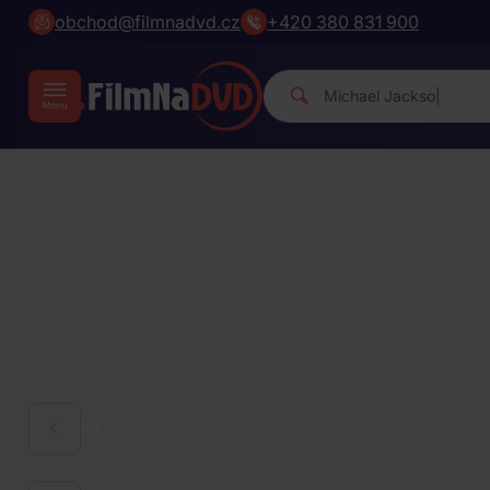
obchod@filmnadvd.cz
+420 380 831 900
Michael
|
HUDBA