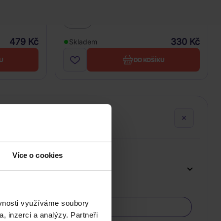
Selah Sue: Persona
CD
479 Kč
330 Kč
Skladem
U
DO KOŠÍKU
Více o cookies
ěvnosti využíváme soubory
, inzerci a analýzy. Partneři