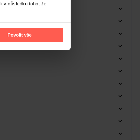
li v důsledku toho, že
Povolit vše
Do