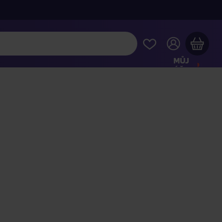
MŮJ
ÚČET
Váš nákupní košík je prázdný
HLÉDNĚTE SI NEJOBLÍBENĚJŠÍ PRODUKTY
kupte ještě za
2 000 Kč
a dopravu máte zdarma
Pokračovat v nákupu