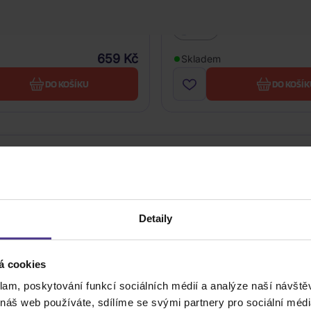
: Persona
Selah Sue: Persona
2CD
659 Kč
Skladem
DO KOŠÍKU
DO KOŠÍK
Detaily
á cookies
Cena do
klam, poskytování funkcí sociálních médií a analýze naší návšt
 náš web používáte, sdílíme se svými partnery pro sociální média