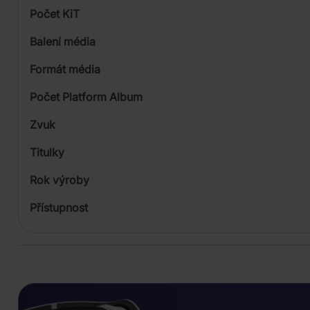
Počet KiT
Balení média
1
Formát média
Počet Platform Album
Plastový obal
Zvuk
LP
Titulky
Rok výroby
Přístupnost