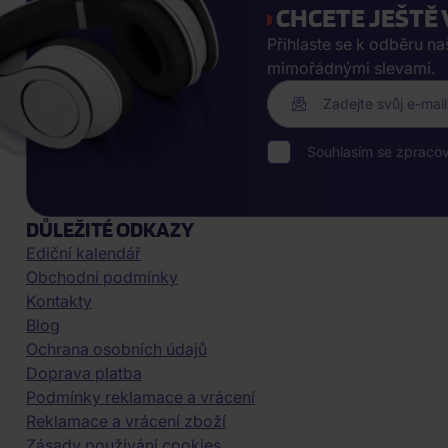
CHCETE JEŠTĚ 
Přihlaste se k odběru n
mimořádnými slevami.
Zadejte svůj e-mail
Souhlasím se zpraco
DŮLEŽITÉ ODKAZY
Ediční kalendář
Obchodní podmínky
Kontakty
Blog
Ochrana osobních údajů
Doprava platba
Podmínky reklamace a vrácení
Reklamace a vrácení zboží
Zásady používání cookies