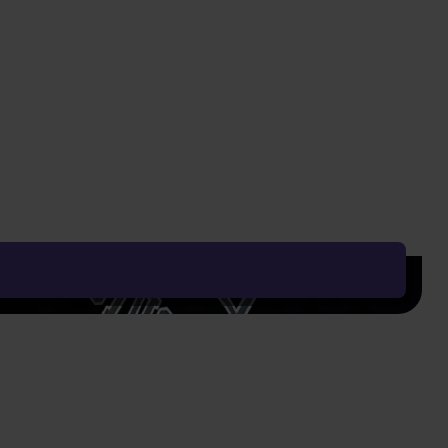
Vyčistit vše
Řadit od:
Nejoblíbenějšího
Zobrazení