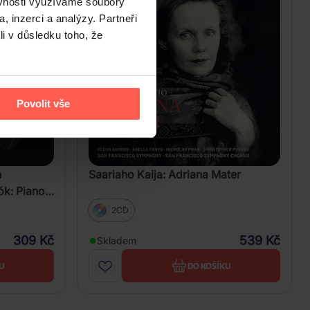
ěvnosti využíváme soubory
, inzerci a analýzy. Partneři
li v důsledku toho, že
Povolit vše
n
Saariaho Kaija: Adriana Mater
ók: Piano
2CD
309 Kč
539 Kč
Skladem
U
DO KOŠÍKU