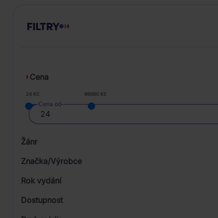
FILTRY
Cena
24 Kč
99980 Kč
Cena od
Žánr
Značka/Výrobce
Rok vydání
Classical
Od
Dostupnost
Rock
Supraphon