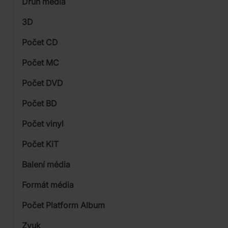
Druh média
Skladem
Universal
3D
Počet CD
CD
Počet MC
Vinyl
Počet DVD
DVD
1
Počet BD
Blu-ray
2
Počet vinyl
1
Počet KiT
1
Balení média
3
Formát média
Počet Platform Album
Zvuk