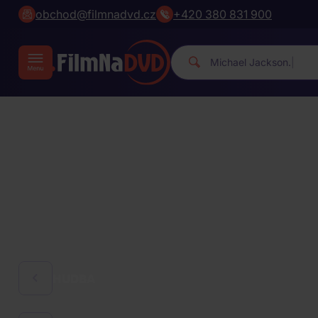
obchod@filmnadvd.cz
+420 380 831 900
M
|
HUDBA