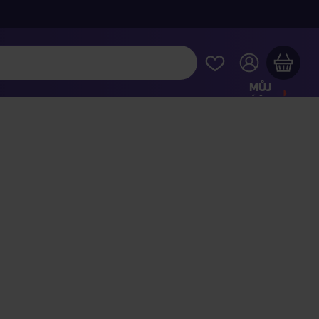
MŮJ
ÚČET
Váš nákupní košík je prázdný
HLÉDNĚTE SI NEJOBLÍBENĚJŠÍ PRODUKTY
kupte ještě za
2 000 Kč
a dopravu máte zdarma
Pokračovat v nákupu