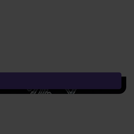
479 Kč
1 499 Kč
369 Kč
Vyčistit vše
Řadit od:
Nejoblíbenějšího
Zobrazení