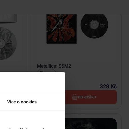
Metallica: S&M2
DVD
369 Kč
329 Kč
Skladem
U
DO KOŠÍKU
Více o cookies