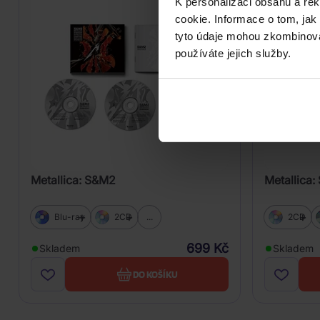
K personalizaci obsahu a re
cookie. Informace o tom, jak
tyto údaje mohou zkombinovat
používáte jejich služby.
Metallica: S&M2
Metallica
Blu-ray
2CD
...
2CD
699 Kč
Skladem
Skladem
DO KOŠÍKU