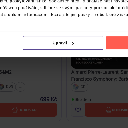
klam, poskytování funkcí sociálních médií a analýze naší návšt
 náš web používáte, sdílíme se svými partnery pro sociální média
 s dalšími informacemi, které jste jim poskytli nebo které získa
Upravit
: S&M2
Aimard Pierre-Laurent, Sa
Francisco Symphony: Bart
Concertos
DVD
...
CD
699 Kč
Skladem
DO KOŠÍKU
DO KOŠÍK