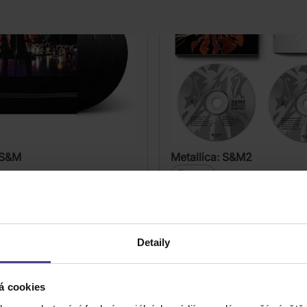
 S&M
Metallica: S&M2
2CD
1 499 Kč
Skladem
DO KOŠÍKU
DO KOŠÍK
Detaily
á cookies