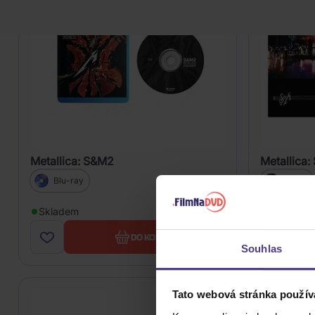
Metallica: S&M2
Metallica:
Blu-ray
3Vinyl
479 Kč
Skladem
Skladem
DO KOŠÍKU
Souhlas
Tato webová stránka použív