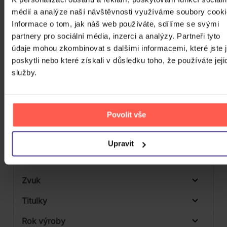
CD
médií a analýze naší návštěvnosti využíváme soubory cooki
Počet MC
Informace o tom, jak náš web používáte, sdílíme se svými
partnery pro sociální média, inzerci a analýzy. Partneři tyto
Počet DVD
1
údaje mohou zkombinovat s dalšími informacemi, které jste 
Počet BD
poskytli nebo které získali v důsledku toho, že používáte jeji
služby.
Počet vinyl
Počet KiT
Povolit vše
Balení média
Formát média
Upravit
Počet Platform Album
Plastový obal
Zvuk
Titulky
Rok výroby