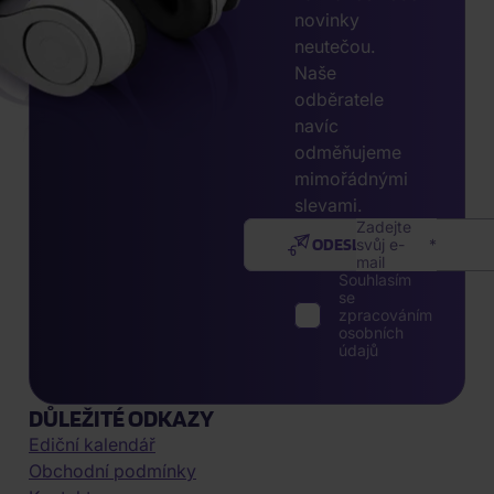
novinky
neutečou.
Naše
odběratele
navíc
odměňujeme
mimořádnými
slevami.
Zadejte
ODESLAT
svůj e-
mail
Souhlasím
se
zpracováním
osobních
údajů
DŮLEŽITÉ ODKAZY
Ediční kalendář
Obchodní podmínky