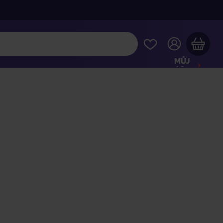
MŮJ
ÚČET
Váš nákupní košík je prázdný
HLÉDNĚTE SI NEJOBLÍBENĚJŠÍ PRODUKTY
kupte ještě za
2 000 Kč
a dopravu máte zdarma
Pokračovat v nákupu