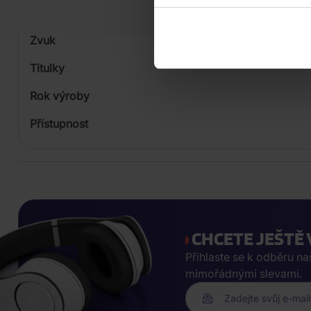
Počet Platform Album
Zvuk
Titulky
Rok výroby
Přístupnost
CHCETE JEŠTĚ 
Přihlaste se k odběru n
mimořádnými slevami.
Zadejte svůj e-mail