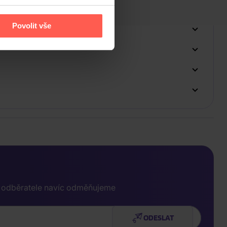
Povolit vše
e odběratele navíc odměňujeme
ODESLAT