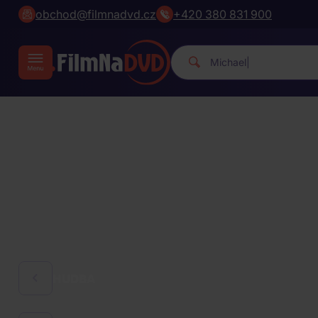
obchod@filmnadvd.cz
+420 380 831 900
Michael Jackson.
|
HUDBA