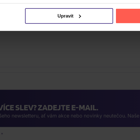
Upravit
VÍCE SLEV? ZADEJTE E-MAIL.
ašeho newsletteru, ať vám akce nebo novinky neutečou. Naš