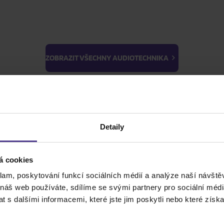
ZOBRAZIT VŠECHNY AUDIOTECHNIKA
BTS
Light Stick & Keyring
ZOBRAZIT VŠECHNY HUDBA
Stray Kids
Detaily
ZOBRAZIT VŠE
ZOBRAZIT VŠECHNY FILMY
á cookies
klam, poskytování funkcí sociálních médií a analýze naší návšt
ZOBRAZIT VŠECHNY PRO SBĚRATELE
 náš web používáte, sdílíme se svými partnery pro sociální média
 s dalšími informacemi, které jste jim poskytli nebo které získa