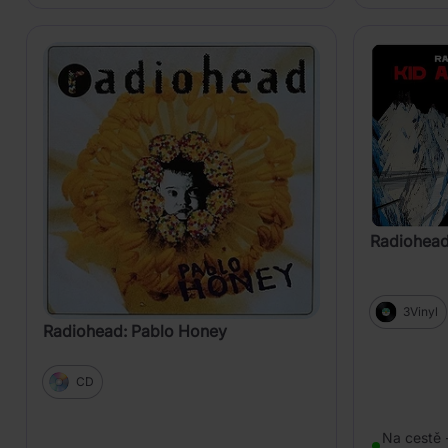
Radiohead
3Vinyl
Radiohead: Pablo Honey
CD
Na cestě 