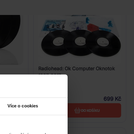
Radiohead: Ok Computer Oknotok
1997-2017
3Vinyl
599 Kč
699 Kč
Skladem
Více o cookies
U
DO KOŠÍKU