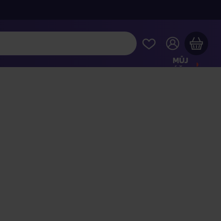
MŮJ
ÚČET
Váš nákupní košík je prázdný
HLÉDNĚTE SI NEJOBLÍBENĚJŠÍ PRODUKTY
kupte ještě za
2 000 Kč
a dopravu máte zdarma
Pokračovat v nákupu