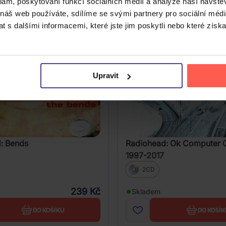
klam, poskytování funkcí sociálních médií a analýze naší návšt
 náš web používáte, sdílíme se svými partnery pro sociální média
 s dalšími informacemi, které jste jim poskytli nebo které získa
Upravit
: Bends
Radiohead: Ok Computer 
1997-2017
2CD
239 Kč
Skladem
DO KOŠÍKU
DO KOŠÍK