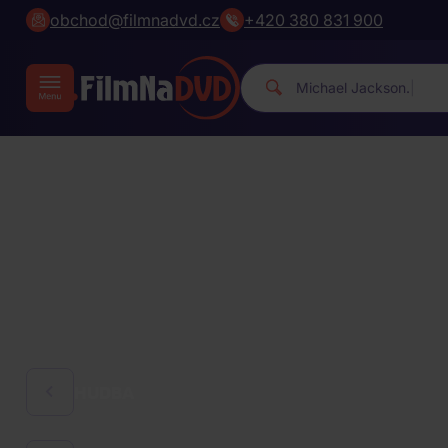
obchod@filmnadvd.cz
+420 380 831 900
|
HUDBA