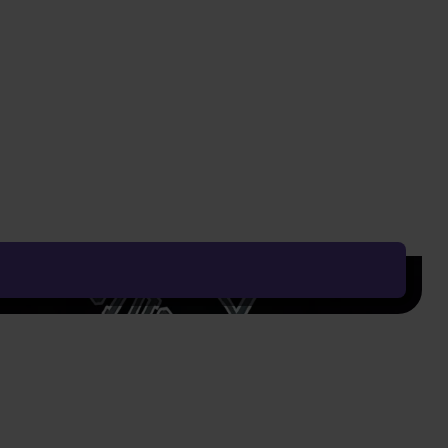
239 Kč
599 Kč
599 Kč
Vyčistit vše
Řadit od:
Nejoblíbenějšího
Zobrazení