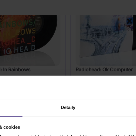
: In Rainbows
Radiohead: Ok Computer
2Vinyl
599 Kč
Skladem
Detaily
DO KOŠÍKU
DO KOŠÍK
á cookies