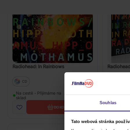
Radiohead: In Rainbows
Radiohead
CD
Vinyl
Na cestě - Přijímáme na
239 Kč
Skladem
sklad
Souhlas
DO KOŠÍKU
Tato webová stránka použív