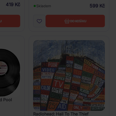
419 Kč
599 Kč
Skladem
U
DO KOŠÍKU
d Pool
Radiohead: Hail To The Thief