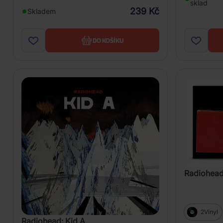
sklad
239 Kč
Skladem
DO KOŠÍKU
Radiohead
2Vinyl
Radiohead: Kid A