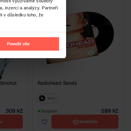
ěvnosti využíváme soubory
, inzerci a analýzy. Partneři
li v důsledku toho, že
Povolit vše
Oknotok
Radiohead: Bends
Vinyl
309 Kč
599 Kč
Skladem
U
DO KOŠÍKU