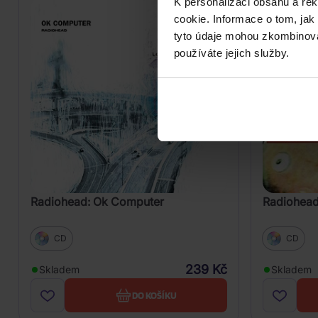
K personalizaci obsahu a re
cookie. Informace o tom, jak
tyto údaje mohou zkombinovat
používáte jejich služby.
Radiohead: Ok Computer
Radiohead
CD
CD
239 Kč
Skladem
Skladem
DO KOŠÍKU