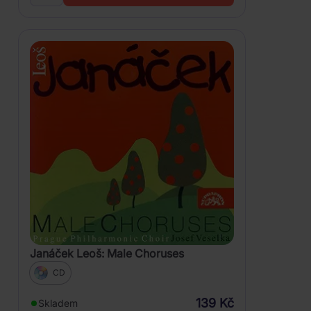
Janáček Leoš: Male Choruses
CD
139 Kč
Skladem