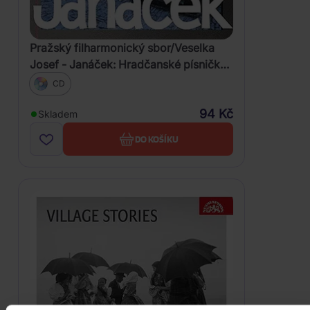
Pražský filharmonický sbor/Veselka
Josef - Janáček: Hradčanské písničky,
Říkadla, Vlčí stopa, Kašpar Rucký
CD
94 Kč
Skladem
DO KOŠÍKU