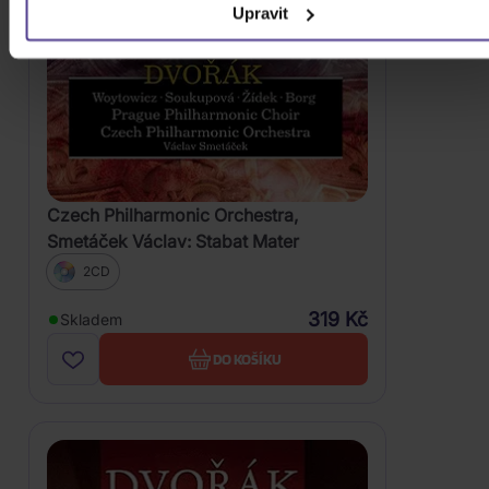
Upravit
Czech Philharmonic Orchestra,
Smetáček Václav: Stabat Mater
2CD
319 Kč
Skladem
DO KOŠÍKU