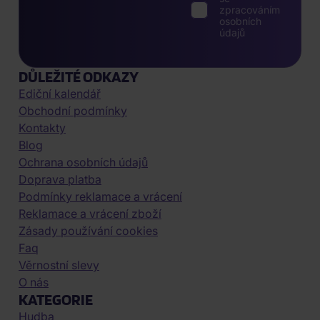
zpracováním
osobních
údajů
DŮLEŽITÉ ODKAZY
Ediční kalendář
Obchodní podmínky
Kontakty
Blog
Ochrana osobních údajů
Doprava platba
Podmínky reklamace a vrácení
Reklamace a vrácení zboží
Zásady používání cookies
Faq
Věrnostní slevy
O nás
KATEGORIE
Hudba