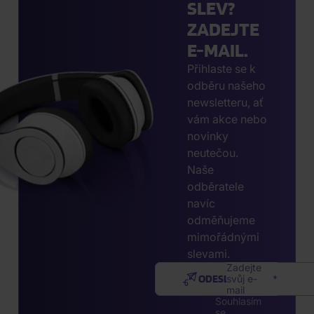
SLEV?
ZADEJTE
E-MAIL.
Přihlaste se k
odběru našeho
newsletteru, ať
vám akce nebo
novinky
neutečou.
Naše
odběratele
navíc
odměňujeme
mimořádnými
slevami.
Zadejte
ODESLAT
svůj e-
mail
Souhlasím
se