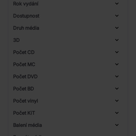
Rok vydání
Classical
Od
Do
Dostupnost
Supraphon
Druh média
Skladem
3D
Počet CD
CD
Počet MC
Počet DVD
1
Počet BD
2
Počet vinyl
3
Počet KiT
Balení média